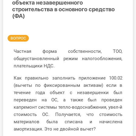
объекта незавершенного
строительства в основного средство
Инструменты
(ФА)
Вебинары
ВОПРОС
Справочник бухгалтера
Частная форма собственности, ТОО,
Участник ВЭД
общеустановленный режим налогообложения,
плательщики НДС.
Практика ИП
Как правильно заполнить приложение 100.02
Кадры. Труд. Зарплата.
(вычеты по фиксированным активам) если в
течение года объект с незавершенки был
Учет по отраслям
переведен на ОС, а также был проведен
капремонт системы тепло-водоснабжения, увел-й
Юридический помощник
стоимость ОС. Получается, что стоимость
материалов была списана и начислена
Интернет-магазин
амортизация. Это не двойной вычет?