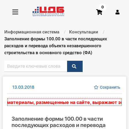
0
Информационная система
Консультации
Получить консультацию
Текущий:
Заполнение формы 100.00 в части последующих
расходов и перевода объекта незавершенного
строительства в основного средство (ФА)
Купить доступ
Главная ИС
Формы
13.03.2018
Сохранить
Консультации
материалы, размещенные на сайте, выражают эксперт
Правовая база
Заполнение формы 100.00 в части
Библиотека бухгалтера
последующих расходов и перевода