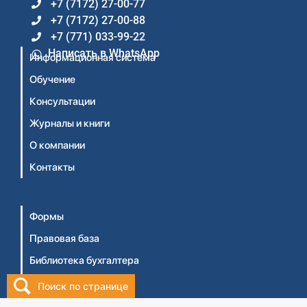
+7 (7172) 27-00-77
+7 (7172) 27-00-88
+7 (771) 033-99-22
Написать в WhatsApp
Информационная система
Обучение
Консультации
Журналы и книги
О компании
Контакты
Формы
Правовая база
Библиотека бухгалтера
Видеосеминары
Поиск по странице