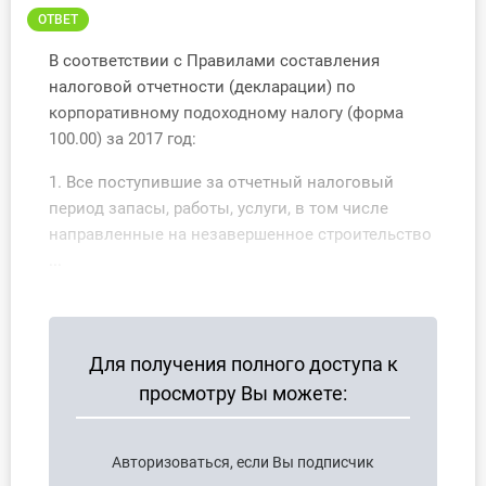
О Системе
ОТВЕТ
В соответствии с Правилами составления
Обучение
налоговой отчетности (декларации) по
корпоративному подоходному налогу (форма
Тарифы
100.00) за 2017 год:
Тестирование для
1. Все поступившие за отчетный налоговый
бухгалтера
период запасы, работы, услуги, в том числе
направленные на незавершенное строительство
...
Для получения полного доступа к
просмотру Вы можете:
Авторизоваться, если Вы подписчик