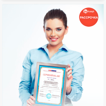
О Системе
Обучение
Тарифы
Тестирование для
бухгалтера