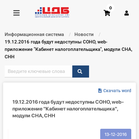
0
Информационная система
Новости
Получить консультацию
Текущий:
19.12.2016 года будут недоступны СОНО, web-
приложение "Кабинет налогоплательщика", модули СНА,
СНН
Купить доступ
Главная ИС
Формы
Скачать word
19.12.2016 года будут недоступны СОНО, web-
Консультации
приложение "Кабинет налогоплательщика",
модули СНА, СНН
Правовая база
Библиотека бухгалтера
13-12-2016