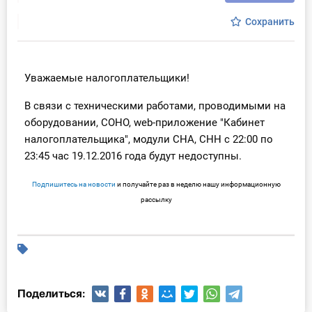
Инструменты
Сохранить
Вебинары
Уважаемые налогоплательщики!
Справочник бухгалтера
В связи с техническими работами, проводимыми на
оборудовании, СОНО, web-приложение "Кабинет
Участник ВЭД
налогоплательщика", модули СНА, СНН с 22:00 по
Практика ИП
23:45 час 19.12.2016 года будут недоступны.
Подпишитесь на новости
и получайте раз в неделю нашу информационную
Кадры. Труд. Зарплата.
рассылку
Учет по отраслям
Юридический помощник
Интернет-магазин
Поделиться: