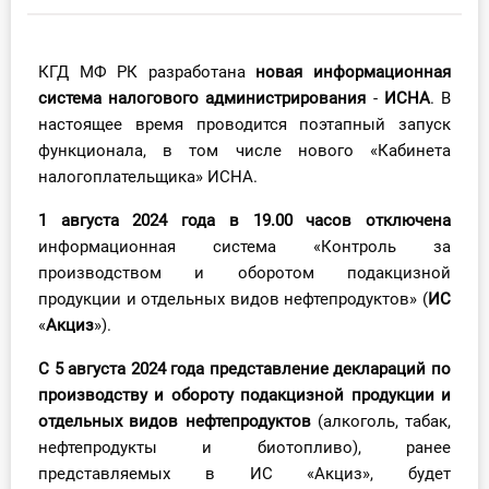
Инструменты
КГД МФ РК разработана
новая информационная
Вебинары
система налогового администрирования
-
ИСНА
. В
настоящее время проводится поэтапный запуск
Справочник бухгалтера
функционала, в том числе нового «Кабинета
налогоплательщика» ИСНА.
Участник ВЭД
1 августа 2024 года в 19.00 часов
отключена
Практика ИП
информационная система «Контроль за
производством и оборотом подакцизной
Кадры. Труд. Зарплата.
продукции и отдельных видов нефтепродуктов» (
ИС
«
Акциз
»).
Учет по отраслям
С 5 августа 2024 года
представление деклараций по
производству и обороту подакцизной продукции и
Юридический помощник
отдельных видов нефтепродуктов
(алкоголь, табак,
нефтепродукты и биотопливо), ранее
Интернет-магазин
представляемых в ИС «Акциз», будет