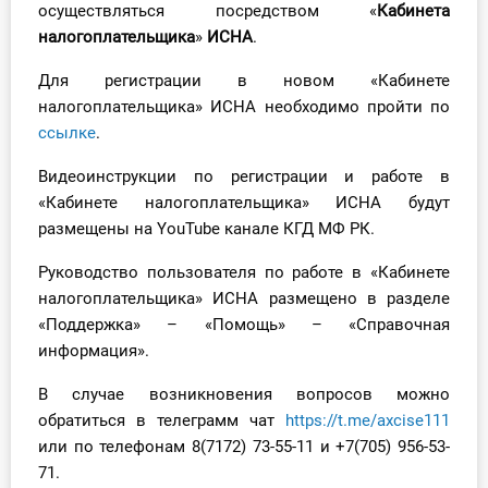
осуществляться посредством «
Кабинета
О Системе
налогоплательщика
»
ИСНА
.
Обучение
Для регистрации в новом «Кабинете
налогоплательщика» ИСНА необходимо пройти по
Тарифы
ссылке
.
Тестирование для
Видеоинструкции по регистрации и работе в
бухгалтера
«Кабинете налогоплательщика» ИСНА будут
размещены на YouTube канале КГД МФ РК.
Руководство пользователя по работе в «Кабинете
налогоплательщика» ИСНА размещено в разделе
«Поддержка» – «Помощь» – «Справочная
информация».
В случае возникновения вопросов можно
обратиться в телеграмм чат
https://t.me/axcise111
или по телефонам 8(7172) 73-55-11 и +7(705) 956-53-
71.