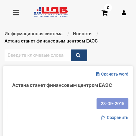
0
Информационная система
Новости
Получить консультацию
Текущий:
Астана станет финансовым центром ЕАЭС
Купить доступ
Скачать word
Главная ИС
Астана станет финансовым центром ЕАЭС
Формы
Консультации
23-09-2015
Правовая база
Сохранить
Библиотека бухгалтера