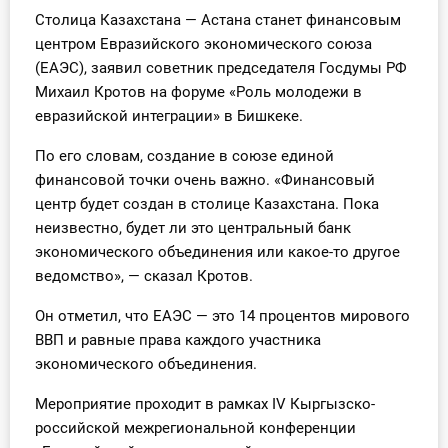
Столица Казахстана — Астана станет финансовым
Инструменты
центром Евразийского экономического союза
(ЕАЭС), заявил советник председателя Госдумы РФ
Вебинары
Михаил Кротов на форуме «Роль молодежи в
евразийской интеграции» в Бишкеке.
Справочник бухгалтера
По его словам, создание в союзе единой
Участник ВЭД
финансовой точки очень важно. «Финансовый
центр будет создан в столице Казахстана. Пока
Практика ИП
неизвестно, будет ли это центральный банк
экономического объединения или какое-то другое
Кадры. Труд. Зарплата.
ведомство», — сказал Кротов.
Учет по отраслям
Он отметил, что ЕАЭС — это 14 процентов мирового
ВВП и равные права каждого участника
Юридический помощник
экономического объединения.
Мероприятие проходит в рамках IV Кыргызско-
Интернет-магазин
российской межрегиональной конференции