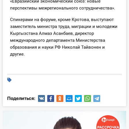
«Евразийский экономический союз: новые
О Системе
перспективы межрегионального сотрудничества».
Обучение
Спикерами на форуме, кроме Кротова, выступают
заместитель министра труда, миграции и молодежи
Тарифы
Кыргызстана Алмаз Асанбаев, директор
международного департамента Министерства
Тестирование для
образования и науки РФ Николай Тайвонен и
бухгалтера
другие.
Поделиться: