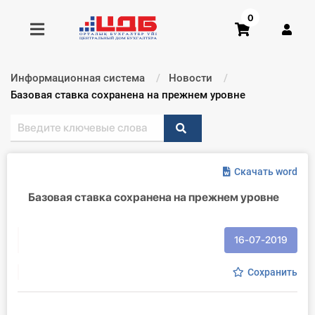
0
Информационная система
Новости
Получить консультацию
Текущий:
Базовая ставка сохранена на прежнем уровне
Купить доступ
Скачать word
Главная ИС
Базовая ставка сохранена на прежнем уровне
Формы
Консультации
16-07-2019
Правовая база
Сохранить
Библиотека бухгалтера