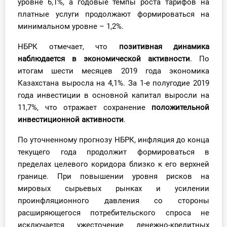
уровне 6,1%, а годовые темпы роста тарифов на
О Системе
платные услуги продолжают формироваться на
минимальном уровне – 1,2%.
Обучение
НБРК отмечает, что
позитивная динамика
Тарифы
наблюдается в экономической активности
. По
итогам шести месяцев 2019 года экономика
Тестирование для
Казахстана выросла на 4,1%. За 1-е полугодие 2019
бухгалтера
года инвестиции в основной капитал выросли на
11,7%, что отражает сохранение
положительной
инвестиционной активности
.
По уточненному прогнозу НБРК, инфляция до конца
текущего года продолжит формироваться в
пределах целевого коридора близко к его верхней
границе. При повышении уровня рисков на
мировых сырьевых рынках и усилении
проинфляционного давления со стороны
расширяющегося потребительского спроса не
исключается ужесточение денежно-кредитных