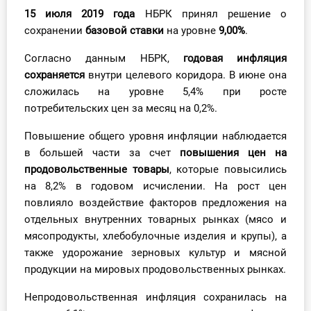
15 июля 2019 года
НБРК принял решение о
Инструменты
сохранении
базовой ставки
на уровне
9,00%
.
Вебинары
Согласно данным НБРК,
годовая инфляция
сохраняется
внутри целевого коридора. В июне она
Справочник бухгалтера
сложилась на уровне 5,4% при росте
потребительских цен за месяц на 0,2%.
Участник ВЭД
Повышение общего уровня инфляции наблюдается
в большей части за счет
повышения цен на
Практика ИП
продовольственные товары
, которые повысились
на 8,2% в годовом исчислении. На рост цен
Кадры. Труд. Зарплата.
повлияло воздействие факторов предложения на
Учет по отраслям
отдельных внутренних товарных рынках (мясо и
мясопродукты, хлебобулочные изделия и крупы), а
Юридический помощник
также удорожание зерновых культур и мясной
продукции на мировых продовольственных рынках.
Интернет-магазин
Непродовольственная инфляция сохранилась на