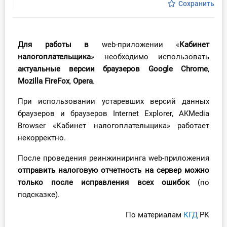
Сохранить
Инструменты
Вебинары
Для работы в
web-приложении «
Кабинет
налогоплательщика
» необходимо использовать
Справочник бухгалтера
актуальные версии браузеров
Google Chrome
,
Mozilla FireFox
,
Opera
.
Участник ВЭД
При использовании устаревших версий данных
Практика ИП
браузеров и браузеров Internet Explorer, AKMedia
Browser «Кабинет налогоплательщика» работает
Кадры. Труд. Зарплата.
некорректно.
После проведения реинжиниринга web-приложения
Учет по отраслям
отправить налоговую отчетность на сервер можно
только после исправления всех ошибок
(по
Юридический помощник
подсказке).
Интернет-магазин
По материалам
КГД
РК