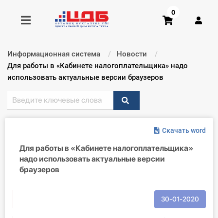
0
Информационная система
Новости
Получить консультацию
Текущий:
Для работы в «Кабинете налогоплательщика» надо
использовать актуальные версии браузеров
Купить доступ
Главная ИС
Скачать word
Формы
Для работы в «Кабинете налогоплательщика»
надо использовать актуальные версии
Консультации
браузеров
Правовая база
30-01-2020
Библиотека бухгалтера