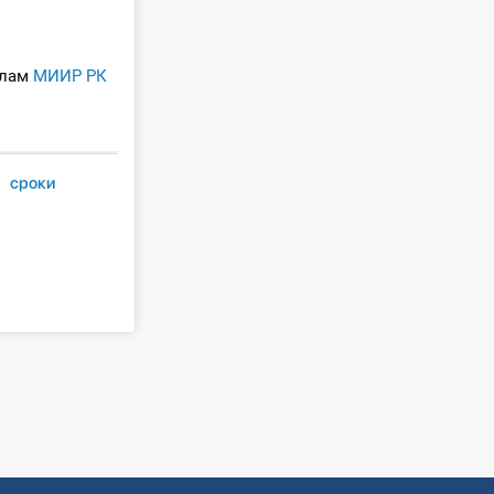
алам
МИИР РК
сроки