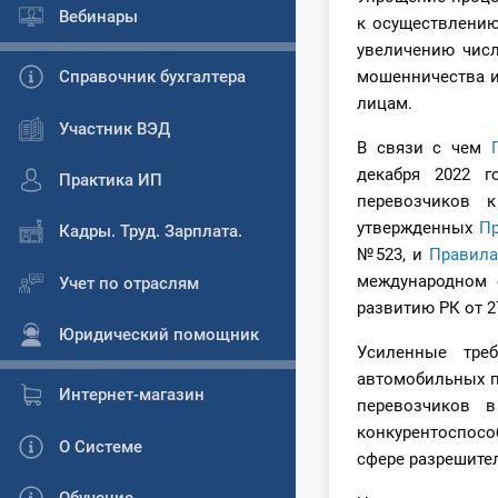
Вебинары
к осуществлению
увеличению числ
Справочник бухгалтера
мошенничества и
лицам.
Участник ВЭД
В связи с чем
декабря 2022
Практика ИП
перевозчиков 
утвержденных
П
Кадры. Труд. Зарплата.
№523, и
Правила
международном 
Учет по отраслям
развитию РК от 2
Юридический помощник
Усиленные тре
автомобильных п
Интернет-магазин
перевозчиков в
конкурентоспосо
О Системе
сфере разрешите