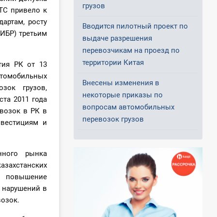
грузов
ТС привело к
артам, росту
Вводится пилотный проект по
ИБР) третьим
выдаче разрешения
перевозчикам на проезд по
территории Китая
тия РК от 13
томобильных
Внесены изменения в
зок грузов,
некоторые приказы по
ста 2011 года
вопросам автомобильных
возок в РК в
перевозок грузов
вестициям и
нного рынка
азахстанских
, повышение
 нарушений в
озок.