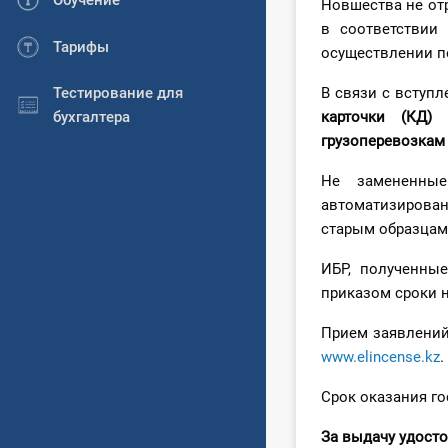
Обучение
Новшества не отр
в соответствии
Тарифы
осуществлении п
Тестирование для
В связи с вступл
бухгалтера
карточки (КД)
грузоперевозкам 
Не замененны
автоматизирова
старым образцам
ИБР, полученные
приказом сроки 
Прием заявлений
www.elincense.kz
.
Срок оказания го
За выдачу удост