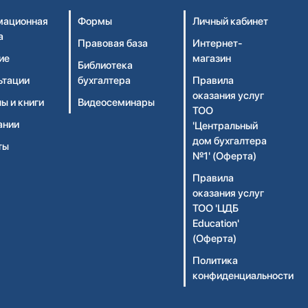
ационная
Формы
Личный кабинет
а
Правовая база
Интернет-
ие
магазин
Библиотека
ьтации
бухгалтера
Правила
оказания услуг
ы и книги
Видеосеминары
ТОО
ании
'Центральный
дом бухгалтера
ты
№1' (Оферта)
Правила
оказания услуг
ТОО 'ЦДБ
Education'
(Оферта)
Политика
конфиденциальности