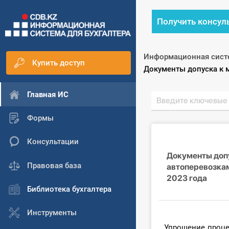
Получить консул
Информационная сист
Купить доступ
Текущий:
Документы допуска к 
Главная ИС
Формы
Консультации
Документы доп
Правовая база
автоперевозкам
2023 года
Библиотека бухгалтера
Инструменты
Упрощение проце