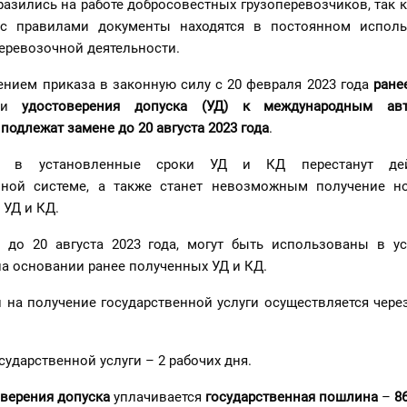
азились на работе добросовестных грузоперевозчиков, так 
 с правилами документы находятся в постоянном испол
еревозочной деятельности.
ением приказа в законную силу с 20 февраля 2023 года
ране
и
удостоверения допуска (УД) к международным ав
подлежат замене до 20 августа 2023 года
.
е в установленные сроки УД и КД перестанут дей
нной системе, а также станет невозможным получение 
 УД и КД.
 до 20 августа 2023 года, могут быть использованы в у
на основании ранее полученных УД и КД.
 на получение государственной услуги осуществляется чере
сударственной услуги – 2 рабочих дня.
оверения допуска
уплачивается
государственная пошлина
–
86