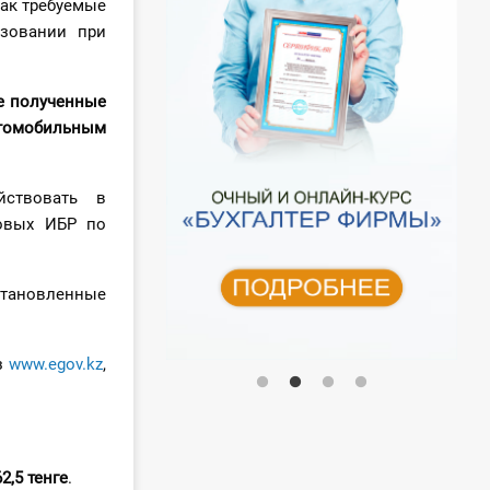
как требуемые
ьзовании при
е полученные
томобильным
ствовать в
новых ИБР по
становленные
з
www.egov.kz
,
2,5 тенге
.