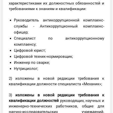
характеристиками их должностных обязанностей и
О Системе
требованиями к знаниям и квалификации:
Обучение
Руководитель антикоррупционной комплаенс-
службы - Антикоррупционный комплаенс-
Тарифы
офицер;
Специалист по антикоррупционному
Тестирование для
комплаенсу;
бухгалтера
Цифровой юрист;
Цифровой техник-нормировщик;
Инженер по сварке;
Нутрициолог;
2) изложены в новой редакции требования к
квалификации должности специалиста «Механик»;
3)
изложены в новой редакции требования к
квалификации
должностей
руководящих, научных и
инженерно-технических работников, общие для
научно-исследовательских учреждений,