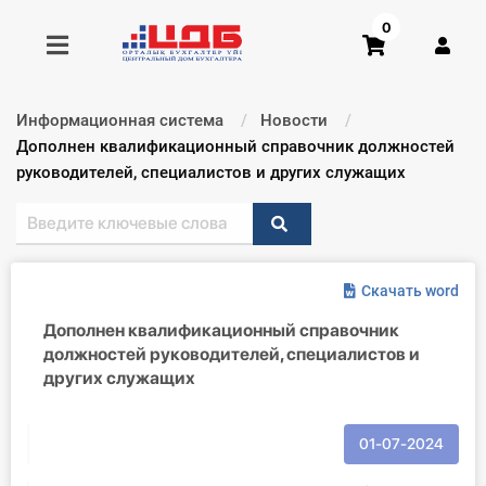
0
Информационная система
Новости
Получить консультацию
Текущий:
Дополнен квалификационный справочник должностей
руководителей, специалистов и других служащих
Купить доступ
Главная ИС
Скачать word
Формы
Дополнен квалификационный справочник
должностей руководителей, специалистов и
Консультации
других служащих
Правовая база
01-07-2024
Библиотека бухгалтера