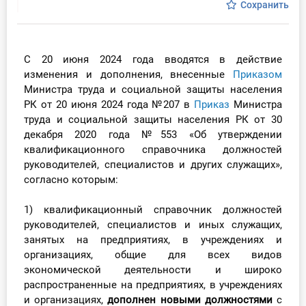
Сохранить
Инструменты
Вебинары
С 20 июня 2024 года вводятся в действие
изменения и дополнения, внесенные
Приказом
Справочник бухгалтера
Министра труда и социальной защиты населения
РК от 20 июня 2024 года №207 в
П
риказ
Министра
труда и социальной защиты населения РК от 30
Участник ВЭД
декабря 2020 года №553 «Об утверждении
квалификационного справочника должностей
Практика ИП
руководителей, специалистов и других служащих»,
согласно которым:
Кадры. Труд. Зарплата.
1) квалификационный справочник должностей
Учет по отраслям
руководителей, специалистов и иных служащих,
занятых на предприятиях, в учреждениях и
Юридический помощник
организациях, общие для всех видов
экономической деятельности и широко
Интернет-магазин
распространенные на предприятиях, в учреждениях
и организациях,
дополнен новыми должностями
с