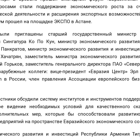
осами стали поддержание экономического роста за сч
ской деятельности и расширения экспортных возможносте
ум прошел на площадке ЭКСПО в Астане.
 были приглашены старший государственный министр
 Сингапура Ко По Кун, министр экономического развити
 Панкратов, министр экономического развития и инвестици
Хачатрян, заместитель министра экономического развити
й Горьков, заместитель генерального директора ПАО «Север
зарубежные коллеги: вице-президент «Евразия Центр» Эрл
m в России, член правления Ассоциации европейского би
астники обсудили систему институтов и инструментов поддер
ое видение необходимых условий для качественного ск
олнительных мер, которые бы способствовали развитию
едприятий на пространстве Евразийского экономического со
ического развития и инвестиций Республики Армения Тиг