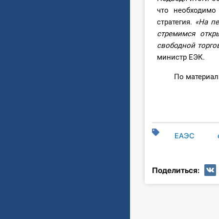
что необходимо
стратегия.
«На пе
стремимся откр
свободной торго
министр ЕЭК.
По материа
ЕАЭС
Поделиться: