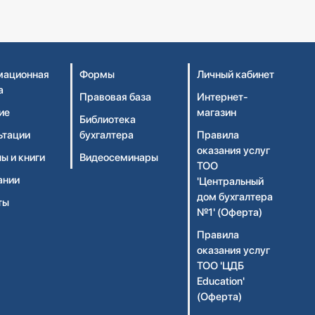
ационная
Формы
Личный кабинет
а
Правовая база
Интернет-
ие
магазин
Библиотека
ьтации
бухгалтера
Правила
оказания услуг
ы и книги
Видеосеминары
ТОО
ании
'Центральный
дом бухгалтера
ты
№1' (Оферта)
Правила
оказания услуг
ТОО 'ЦДБ
Education'
(Оферта)