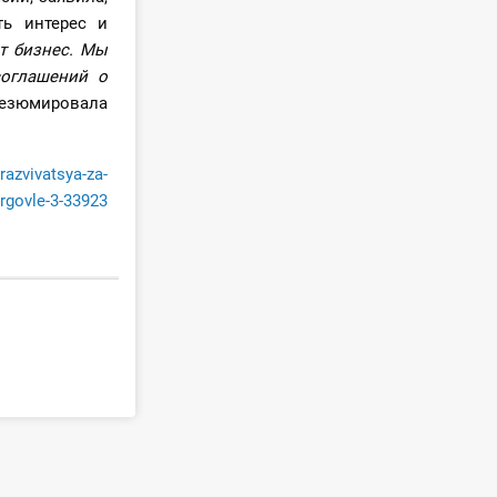
ть интерес и
т бизнес. Мы
соглашений о
езюмировала
razvivatsya-za-
rgovle-3-33923