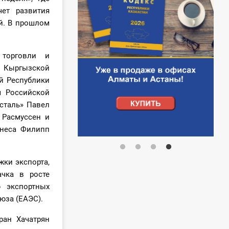
ет развития
й. В прошлом
 торговли и
я Кыргызской
й Республики
я Российской
сталь» Павел
 Расмуссен и
знеса Филипп
жки экспорта,
ачка в росте
 экспортных
юза (ЕАЭС).
ран Хачатрян