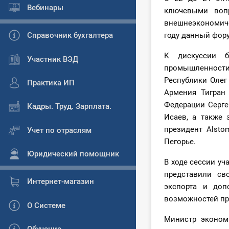
Вебинары
ключевыми вопр
внешнеэкономиче
Справочник бухгалтера
году данный фор
​​К дискуссии
Участник ВЭД
промышленности
Республики Олег
Практика ИП
Армения Тигран 
Федерации Серге
Кадры. Труд. Зарплата.
Исаев, а также 
президент Alsto
Учет по отраслям
Пегорье.
Юридический помощник
В ходе сессии уч
представили св
Интернет-магазин
экспорта и доп
возможностей пр
О Системе
Министр эконом