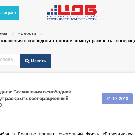
ьтацию
ема
Новости
Соглашения о свободной торговле помогут раскрыть коопера
Искать
деля: Соглашения о свободной
гут раскрыть кооперационный
31-10-2018
С
ября в Ереване прошел ежегодный форум «Евразийская 