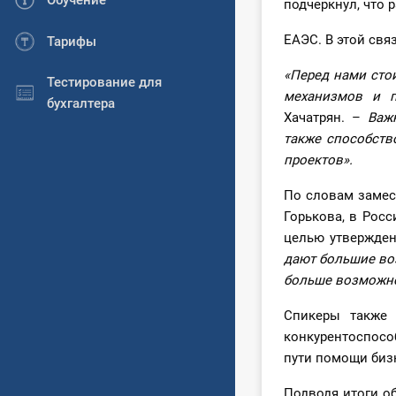
Обучение
подчеркнул, что 
ЕАЭС. В этой св
Тарифы
«Перед нами сто
Тестирование для
механизмов и п
бухгалтера
Хачатрян. –
Важ
также способств
проектов».
По словам замес
Горькова, в Росс
целью утвержде
дают большие во
больше возможнос
Спикеры также 
конкурентоспосо
пути помощи биз
Подводя итоги о