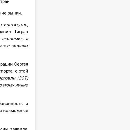
стран
ние рынки.
х институтов,
аявил Тигран
 экономик, а
ых и сетевых
рации Сергея
порта, с этой
рговли (ЗСТ)
оэтому нужно
ованность и
ли возможные
сии, заявила,