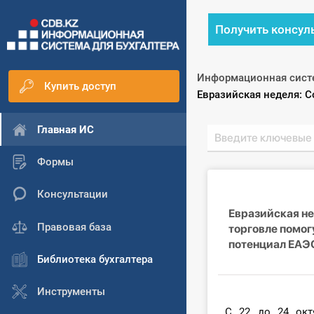
Получить консул
Информационная сист
Купить доступ
Текущий:
Евразийская неделя: 
Главная ИС
Формы
Консультации
Евразийская не
Правовая база
торговле помо
потенциал ЕАЭ
Библиотека бухгалтера
Инструменты
С 22 до 24 окт