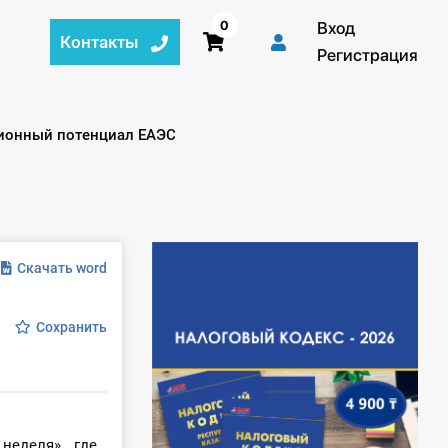
0
Вход
Контакты
Регистрация
ционный потенциал ЕАЭС
Скачать word
Сохранить
неделя», где