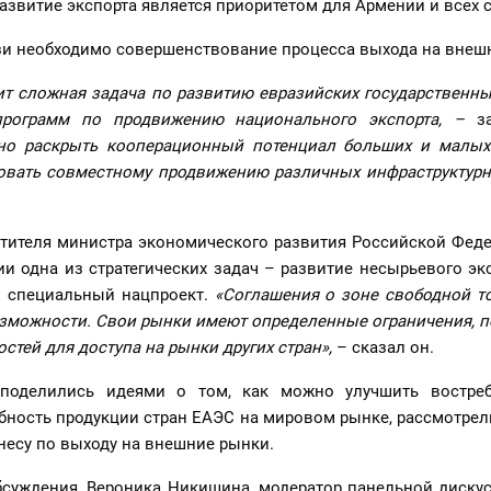
развитие экспорта является приоритетом для Армении и всех 
язи необходимо совершенствование процесса выхода на внеш
ит сложная задача по развитию евразийских государственны
рограмм по продвижению национального экспорта, –
з
но раскрыть кооперационный потенциал больших и малых
овать совместному продвижению различных инфраструктурн
тителя министра экономического развития Российской Феде
ии одна из стратегических задач – развитие несырьевого экс
н специальный нацпроект.
«Соглашения о зоне свободной то
зможности. Свои рынки имеют определенные ограничения,
п
тей для доступа на рынки других стран»,
– сказал он.
поделились идеями о том, как можно улучшить востреб
бность продукции стран ЕАЭС на мировом рынке, рассмотре
несу по выходу на внешние рынки.
бсуждения, Вероника Никишина, модератор панельной дискус