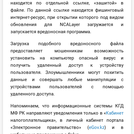
находится по отдельной ссылке, «зашитой» в
О Системе
файле. По данной ссылке находится фишинговый
интернет-ресурс, при открытии которого под видом
Обучение
обновления для NCALayer загружается и
запускается вредоносная программа.
Тарифы
Загрузка подобного вредоносного файла
Тестирование для
предоставляет мошенникам возможность
бухгалтера
установить на компьютер опасный вирус и
получить удаленный доступ к устройству
пользователя. Злоумышленники могут похитить
данные и совершать любые манипуляции с
устройствами пользователей с помощью
удаленного доступа.
Напоминаем, что информационные системы КГД
МФ РК направляют уведомления только в «
Кабинет
налогоплательщика», в личный кабинет портала
«Электронное правительство» (
eGov.kz
) и в