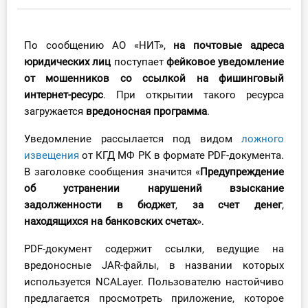
Инструменты
По сообщению АО «НИТ»,
на почтовые адреса
Вебинары
юридических лиц
поступает
фейковое уведомление
от мошенников со ссылкой на фишинговый
Справочник бухгалтера
интернет-ресурс
. При открытии такого ресурса
загружается
вредоносная программа
.
Участник ВЭД
Уведомление рассылается под видом
ложного
Практика ИП
извещения
от КГД МФ РК в формате PDF-документа.
В заголовке сообщения значится «
Предупреждение
Кадры. Труд. Зарплата.
об устранении нарушений взыскание
задолженности в бюджет
,
за счет денег
,
Учет по отраслям
находящихся на банковских счетах
».
PDF-документ содержит ссылки, ведущие на
Юридический помощник
вредоносные JAR-файлы, в названии которых
используется NCALayer. Пользователю настойчиво
Интернет-магазин
предлагается просмотреть приложение, которое