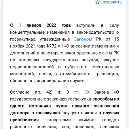
Сохранить
Инструменты
Вебинары
С 1 января 2022 года
вступили в силу
концептуальные изменения в законодательство о
Справочник бухгалтера
госзакупках, утвержденные
Законом
РК от 15
ноября 2021 года №72-VII «О внесении изменений и
Участник ВЭД
дополнений в некоторые законодательные акты РК
по вопросам государственных закупок, закупок
Практика ИП
недропользователей и субъектов естественных
монополий, связи, автомобильного транспорта,
Кадры. Труд. Зарплата.
обороны и финансирования науки».
Учет по отраслям
Согласно пп. 42) п. 3
ст. 39
Закона «О
государственных закупках» госзакупки
способом из
Юридический помощник
одного источника путем прямого заключения
договора о госзакупках
осуществляются
в случаях
приобретения
аппаратами акимов городов
Интернет-магазин
районного значения, сел, поселков, сельских