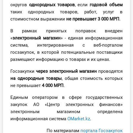
О Системе
округов
однородных товаров
, если
годовой объем
таких однородных товаров, работ, услуг в
Обучение
стоимостном выражении
не превышает 3 000 МРП
.
В рамках принятых поправок внедрен
Тарифы
«
э
лектронный магазин
» - единая информационная
система, интегрированная с веб-порталом
Тестирование для
госзакупок, в которой потенциальные поставщики
бухгалтера
размещают информацию о товарах и их ценах.
Госзакупки
через электронный магазин
проводятся
на однородные товары
, общая стоимость которых
не превышает
4 000 МРП
.
Единым оператором в сфере государственных
закупок АО «Центр электронных финансов»
электронным магазином определена
информационная система
OMarket.kz
.
По материалам
портала Госзакупок