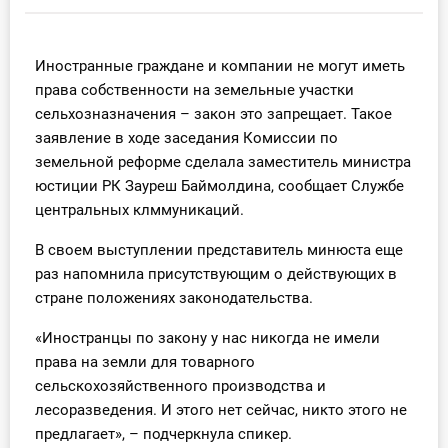
Инструменты
Иностранные граждане и компании не могут иметь
Вебинары
права собственности на земельные участки
сельхозназначения – закон это запрещает. Такое
Справочник бухгалтера
заявление в ходе заседания Комиссии по
земельной реформе сделала заместитель министра
Участник ВЭД
юстиции РК Зауреш Баймолдина, сообщает Службе
центральных клммуникаций.
Практика ИП
В своем выступлении представитель минюста еще
Кадры. Труд. Зарплата.
раз напомнила присутствующим о действующих в
стране положениях законодательства.
Учет по отраслям
«Иностранцы по закону у нас никогда не имели
права на земли для товарного
Юридический помощник
сельскохозяйственного производства и
лесоразведения. И этого нет сейчас, никто этого не
Интернет-магазин
предлагает», – подчеркнула спикер.