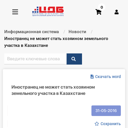
0
Информационная система
Новости
Получить консультацию
Текущий:
Иностранец не может стать хозяином земельного
участка в Казахстане
Купить доступ
Главная ИС
Скачать word
Формы
Иностранец не может стать хозяином
земельного участка в Казахстане
Консультации
Правовая база
31-05-2016
Библиотека бухгалтера
Сохранить