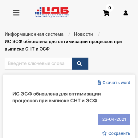
0
Информационная система
Новости
Получить консультацию
Текущий:
ИС ЭСФ обновлена для оптимизации процессов при
выписке СНТ и ЭСФ
Купить доступ
Главная ИС
Скачать word
Формы
ИС ЭСФ обновлена для оптимизации
процессов при выписке СНТ и ЭСФ
Консультации
Правовая база
23-04-2021
Библиотека бухгалтера
Сохранить