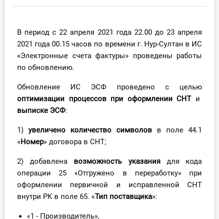
Инструменты
В период с 22 апреля 2021 года 22.00 до 23 апреля
Вебинары
2021 года 00.15 часов по времени г. Нур-Султан в ИС
«Электронные счета фактуры» проведены работы
Справочник бухгалтера
по обновлению.
Участник ВЭД
Обновление ИС ЭСФ проведено с целью
оптимизации процессов при оформлении СНТ
и
Практика ИП
выписке ЭСФ
:
1)
увеличено количество символов
в поле 44.1
Кадры. Труд. Зарплата.
«
Номер
» договора в СНТ;
Учет по отраслям
2) добавлена
возможность указания
для кода
операции 25 «Отгружено в переработку» при
Юридический помощник
оформлении первичной и исправленной СНТ
внутри РК в поле 65. «
Тип поставщика
»:
Интернет-магазин
«1 - Производитель»,