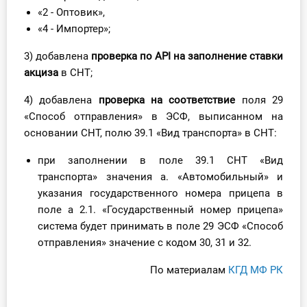
О Системе
«2 - Оптовик»,
«4 - Импортер»;
Обучение
3) добавлена
проверка по API на заполнение ставки
акциза
в СНТ;
Тарифы
4) добавлена
проверка на соответствие
поля 29
Тестирование для
«Способ отправления» в ЭСФ, выписанном на
бухгалтера
основании СНТ, полю 39.1 «Вид транспорта» в СНТ:
при заполнении в поле 39.1 СНТ «Вид
транспорта» значения a. «Автомобильный» и
указания государственного номера прицепа в
поле а 2.1. «Государственный номер прицепа»
система будет принимать в поле 29 ЭСФ «Способ
отправления» значение с кодом 30, 31 и 32.
По материалам
КГД МФ РК