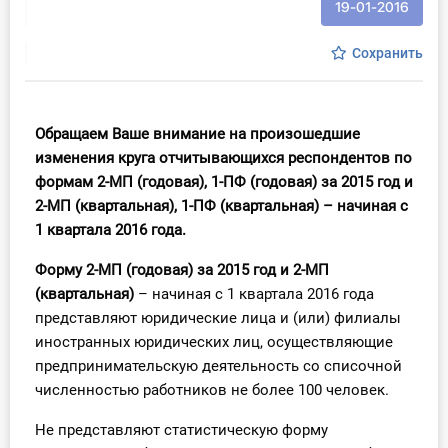
19-01-2016
Инструменты
Сохранить
Вебинары
Справочник бухгалтера
Обращаем Ваше внимание на произошедшие
изменения круга отчитывающихся респондентов по
Участник ВЭД
формам 2-МП (годовая), 1-ПФ (годовая) за 2015 год и
2-МП (квартальная), 1-ПФ (квартальная) – начиная с
Практика ИП
1 квартала 2016 года.
Кадры. Труд. Зарплата.
Форму 2-МП (годовая) за 2015 год и 2-МП
(квартальная)
– начиная с 1 квартала 2016 года
Учет по отраслям
представляют юридические лица и (или) филиалы
иностранных юридических лиц, осуществляющие
Юридический помощник
предпринимательскую деятельность со списочной
численностью работников не более 100 человек.
Интернет-магазин
Не представляют статистическую форму