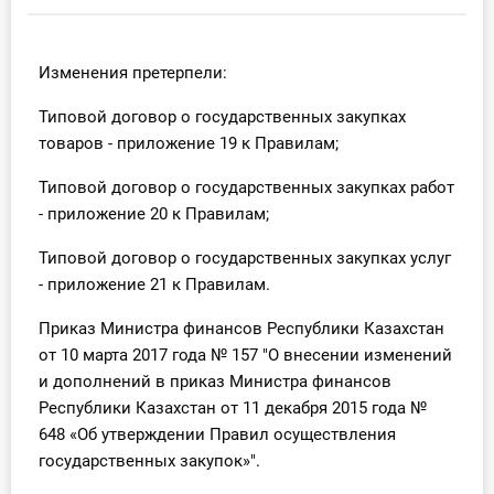
Инструменты
Изменения претерпели:
Вебинары
Типовой договор о государственных закупках
товаров - приложение 19 к Правилам;
Справочник бухгалтера
Типовой договор о государственных закупках работ
Участник ВЭД
- приложение 20 к Правилам;
Практика ИП
Типовой договор о государственных закупках услуг
- приложение 21 к Правилам.
Кадры. Труд. Зарплата.
Приказ Министра финансов Республики Казахстан
Учет по отраслям
от 10 марта 2017 года № 157 "О внесении изменений
и дополнений в приказ Министра финансов
Юридический помощник
Республики Казахстан от 11 декабря 2015 года №
648
«Об утверждении Правил осуществления
Интернет-магазин
государственных закупок»".