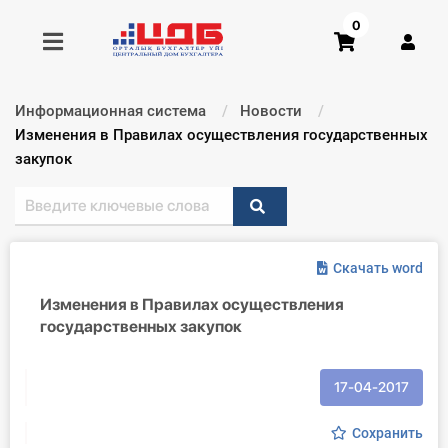
0
Информационная система
Новости
Получить консультацию
Текущий:
Изменения в Правилах осуществления государственных
закупок
Купить доступ
Главная ИС
Скачать word
Формы
Изменения в Правилах осуществления
государственных закупок
Консультации
Правовая база
17-04-2017
Библиотека бухгалтера
Сохранить