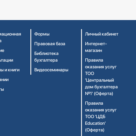
ационная
Формы
Личный кабинет
а
Правовая база
Интернет-
ие
магазин
Библиотека
ьтации
бухгалтера
Правила
оказания услуг
ы и книги
Видеосеминары
ТОО
ании
'Центральный
дом бухгалтера
ты
№1' (Оферта)
Правила
оказания услуг
ТОО 'ЦДБ
Education'
(Оферта)