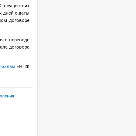
К осуществит
х дней с даты
ном договоре
ия о переводе
ала договора
риалам
ЕНПФ
пления