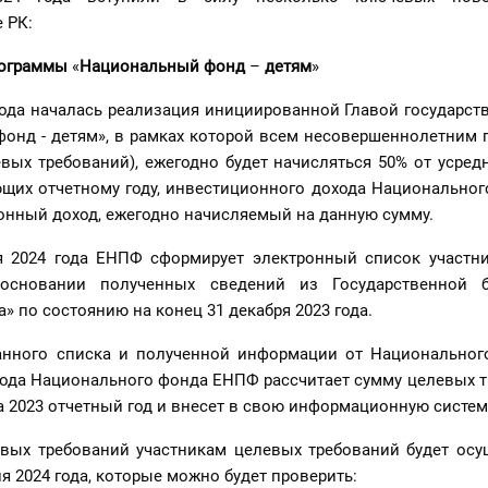
 РК:
рограммы
«
Национальный фонд
–
детям
»
 года началась реализация инициированной Главой государс
онд - детям», в рамках которой всем несовершеннолетним 
вых требований), ежегодно будет начисляться 50% от усред
ющих отчетному году, инвестиционного дохода Национальног
онный доход, ежегодно начисляемый на данную сумму.
я 2024 года ЕНПФ сформирует электронный список участн
 основании полученных сведений из Государственной 
» по состоянию на конец 31 декабря 2023 года.
анного списка и полученной информации от Национальног
хода Национального фонда ЕНПФ рассчитает сумму целевых т
а 2023 отчетный год и внесет в свою информационную систем
вых требований участникам целевых требований будет осу
я 2024 года, которые можно будет проверить: