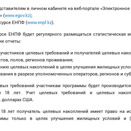
ставителям в личном кабинете на веб-портале «Электронное
» (
www.egov.kz)
;
есурсе ЕНПФ (
www.enpf.kz
).
урсе ЕНПФ будет регулярного размещаться статистическая и
е отчеты:
 участников целевых требований и получателей целевых нак
стов, полов, регионов проживания;
нию целевых накоплений в целях улучшения жилищных услов
вания в разрезе уполномоченных операторов, регионов и суб
вых требований участникам программы будет производится
и 18 лет. Учет целевых требований и целевых накоп
в долларах США.
18 лет получатель целевых накоплений имеет право на и
уммы только в целях улучшения жилищных условий и (