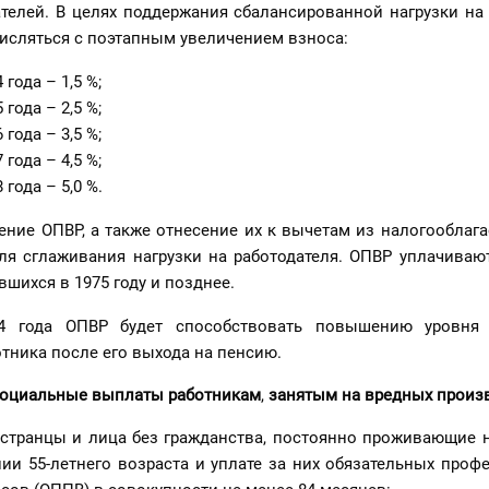
ателей. В целях поддержания сбалансированной нагрузки на
числяться с поэтапным увеличением взноса:
 года – 1,5 %;
 года – 2,5 %;
 года – 3,5 %;
 года – 4,5 %;
 года – 5,0 %.
ение ОПВР, а также отнесение их к вычетам из налогооблаг
ля сглаживания нагрузки на работодателя. ОПВР уплачивают
вшихся в 1975 году и позднее.
4 года ОПВР будет способствовать повышению уровня 
тника после его выхода на пенсию.
социальные выплаты работникам
,
занятым на вредных произ
остранцы и лица без гражданства, постоянно проживающие н
нии 55-летнего возраста и уплате за них обязательных про