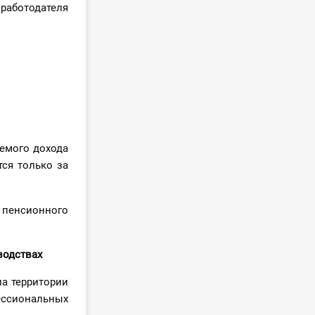
 работодателя
аемого дохода
ся только за
пенсионного
водствах
а территории
фессиональных