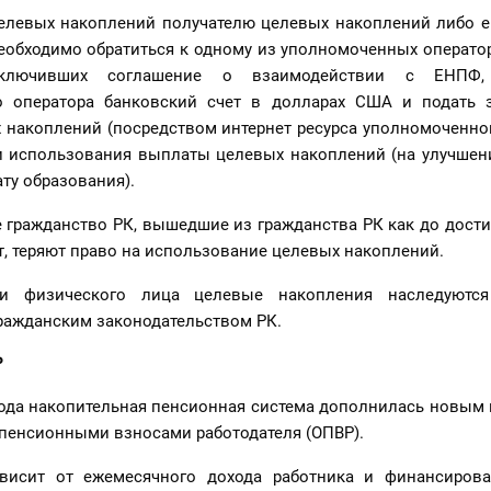
елевых накоплений получателю целевых накоплений либо е
еобходимо обратиться к одному из уполномоченных оператор
заключивших соглашение о взаимодействии с ЕНПФ
о оператора банковский счет в долларах США и подать 
 накоплений (посредством интернет ресурса уполномоченног
и использования выплаты целевых накоплений (на улучше
ту образования).
 гражданство РК, вышедшие из гражданства РК как до дости
ет, теряют право на использование целевых накоплений.
ти физического лица целевые накопления наследуются
ражданским законодательством РК.
Р
 года накопительная пенсионная система дополнилась новым
 пенсионными взносами работодателя (ОПВР).
висит от ежемесячного дохода работника и финансирова