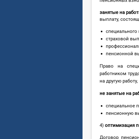
пенсионных взно
занятые
на рабо
выплату, состоящ
специального 
страховой вып
профессиональ
пенсионной в
Право на спец
работником труд
на другую работ
не занятые на ра
специальное п
пенсионную вы
4)
о
птимизация п
Договор пенсио