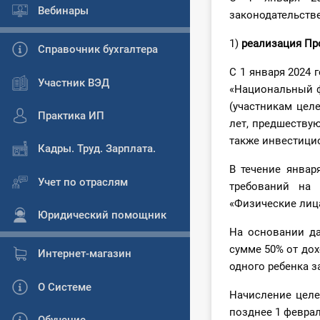
Вебинары
законодательстве
1)
р
еализация П
Справочник бухгалтера
С 1 января 2024
Участник ВЭД
«Национальный ф
(участникам целе
Практика ИП
лет, предшеству
также инвестици
Кадры. Труд. Зарплата.
В течение январ
Учет по отраслям
требований на
«Физические лица
Юридический помощник
На основании д
сумме 50% от до
Интернет-магазин
одного ребенка з
О Системе
Начисление целе
позднее 1 феврал