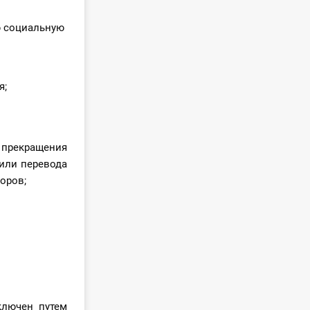
ю социальную
я;
прекращения
или перевода
оров;
ключен путем