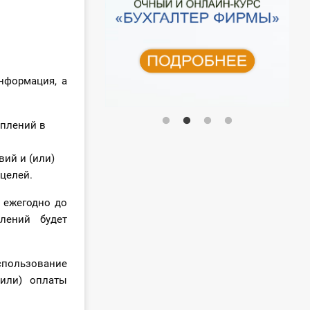
нформация, а
оплений в
ий и (или)
целей.
 ежегодно до
лений будет
спользование
или) оплаты