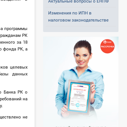
Актуальные вопросы о ЕНПФ
Изменения по ИПН в
налоговом законодательстве
тва программы
гражданам РК
ненного за 18
о фонда РК, а
иков целевых
базы данных
о Банка РК о
ребований на
у.
ществлено не