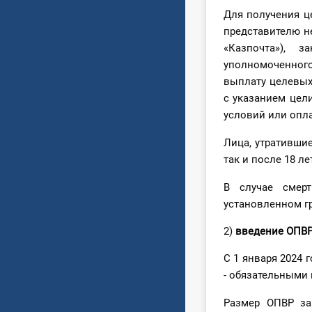
Для получения ц
представителю н
«Казпочта»), 
уполномоченног
выплату целевых
с указанием цел
условий или опла
Лица, утратившие
так и после 18 л
В случае смер
установленном г
2)
в
ведение ОПВ
С 1 января 2024
- обязательными
Размер ОПВР за