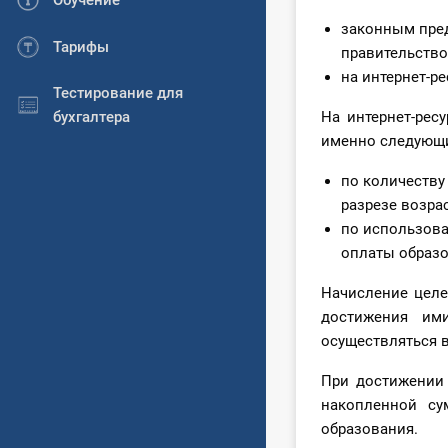
Обучение
законным пред
Тарифы
правительство
на интернет-р
Тестирование для
бухгалтера
На интернет-рес
именно следующи
по количеству
разрезе возра
по использова
оплаты образо
Начисление целе
достижения им
осуществляться 
При достижении 
накопленной с
образования.