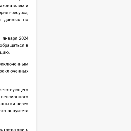
ахователем и
нет-ресурса,
ы данных по
 января 2024
 обращаться в
ацию.
 заключенным
 заключенных
ветствующего
пенсионного
данными через
го аннуитета
ответствии с