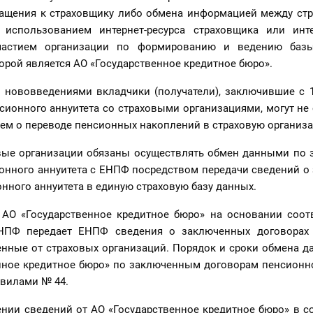
ащения к страховщику либо обмена информацией между стр
использованием интернет-ресурса страховщика или интер
участием организации по формированию и ведению баз
орой является АО «Государственное кредитное бюро».
с нововведениями вкладчики (получатели), заключившие с 1
сионного аннуитета со страховыми организациями, могут не
ем о переводе пенсионных накоплений в страховую организ
вые организации обязаны осуществлять обмен данными по
онного аннуитета с ЕНПФ посредством передачи сведений о
нного аннуитета в единую страховую базу данных.
 АО «Государственное кредитное бюро» на основании соот
НПФ передает ЕНПФ сведения о заключенных договорах 
ченные от страховых организаций. Порядок и сроки обмена 
нное кредитное бюро» по заключенным договорам пенсионно
авилами № 44.
нии сведений от АО «Государственное кредитное бюро» в со