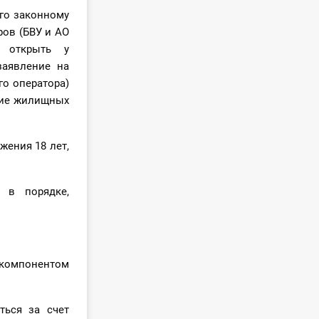
го законному
ов (БВУ и АО
, открыть у
заявление на
о оператора)
ние жилищных
жения 18 лет,
 в порядке,
 компонентом
ться за счет