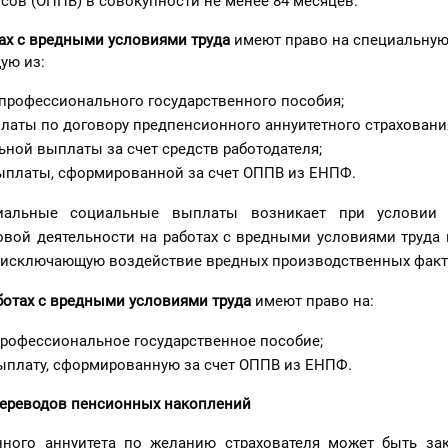
сов (ОППВ) в совокупности не менее 84 месяцев:
тах с вредными условиями труд
а
имеют право на специальну
ую из:
профессионального государственного пособия;
латы по договору предпенсионного аннуитетного страховани
ной выплаты за счет средств работодателя;
ыплаты, сформированной за счет ОППВ из ЕНПФ.
иальные социальные выплаты возникает при условии 
овой деятельности на работах с вредными условиями труда 
у, исключающую воздействие вредных производственных факт
ботах с вредными условиями труда
имеют право на:
рофессиональное государственное пособие;
плату, сформированную за счет ОППВ из ЕНПФ.
ереводов пенсионных накоплений
нного аннуитета по желанию страхователя может быть за