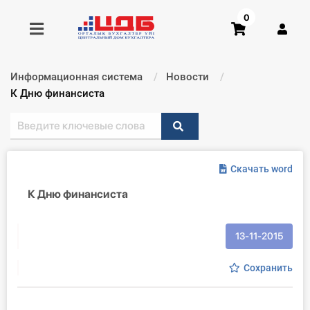
0
Информационная система
Новости
Получить консультацию
Текущий:
К Дню финансиста
Купить доступ
Скачать word
Главная ИС
К Дню финансиста
Формы
Консультации
13-11-2015
Правовая база
Сохранить
Библиотека бухгалтера