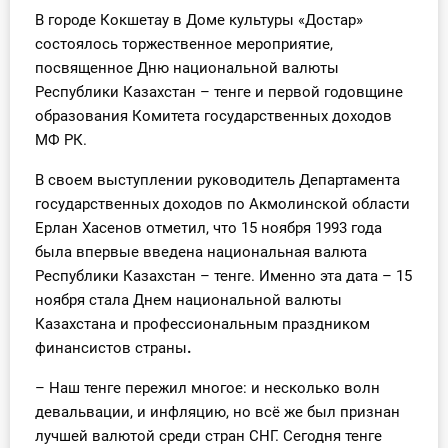
В городе Кокшетау в Доме культуры «Достар»
Инструменты
состоялось торжественное мероприятие,
посвященное Дню национальной валюты
Вебинары
Республики Казахстан – тенге и первой годовщине
образования Комитета государственных доходов
Справочник бухгалтера
МФ РК.
Участник ВЭД
В своем выступлении руководитель Департамента
государственных доходов по Акмолинской области
Практика ИП
Ерлан Хасенов отметил, что 15 ноября 1993 года
была впервые введена национальная валюта
Кадры. Труд. Зарплата.
Республики Казахстан – тенге. Именно эта дата – 15
ноября стала Днем национальной валюты
Учет по отраслям
Казахстана
и профессиональным праздником
финансистов страны
.
Юридический помощник
– Наш тенге пережил многое: и несколько волн
девальвации, и инфляцию, но всё же был признан
Интернет-магазин
лучшей валютой среди стран СНГ. Сегодня тенге