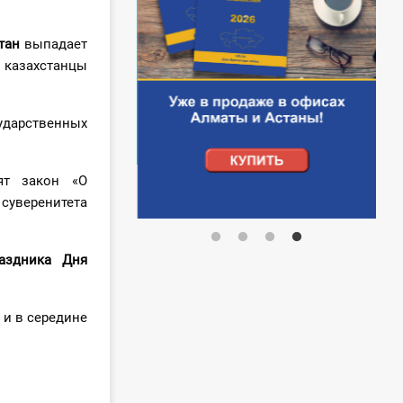
тан
выпадает
 казахстанцы
ударственных
ят закон «О
 суверенитета
аздника
Дня
 и в середине