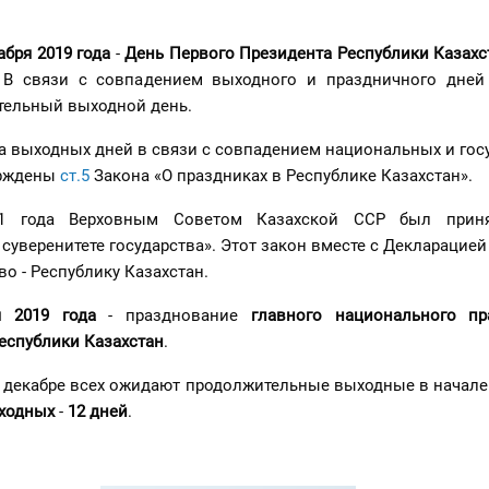
абря 2019 года
-
День Первого Президента Республики Казахс
. В связи с совпадением выходного и праздничного дней
тельный выходной день.
а выходных дней в связи с совпадением национальных и гос
ерждены
ст.5
Закона «О праздниках в Республике Казахстан».
91 года Верховным Советом Казахской ССР был прин
суверенитете государства». Этот закон вместе с Декларацией
во - Республику Казахстан.
я 2019 года
- празднование
главного национального пр
еспублики Казахстан
.
в декабре всех ожидают продолжительные выходные в начале
ходных
-
12 дне
й
.