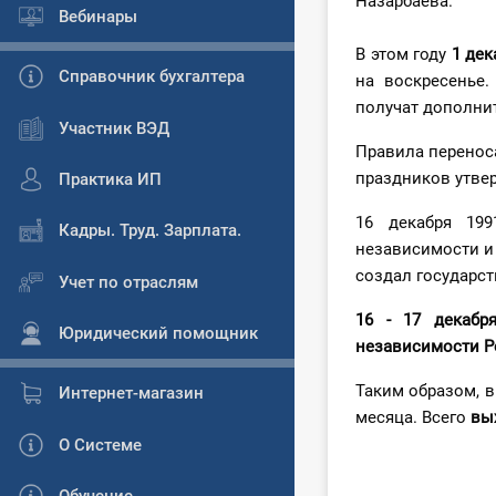
Назарбаева.
Вебинары
В этом году
1 дек
Справочник бухгалтера
на воскресенье
получат дополни
Участник ВЭД
Правила перенос
праздников утв
Практика ИП
16 декабря 19
Кадры. Труд. Зарплата.
независимости и 
создал государст
Учет по отраслям
16 - 17 декабр
Юридический помощник
независимости Р
Таким образом, 
Интернет-магазин
месяца. Всего
вы
О Системе