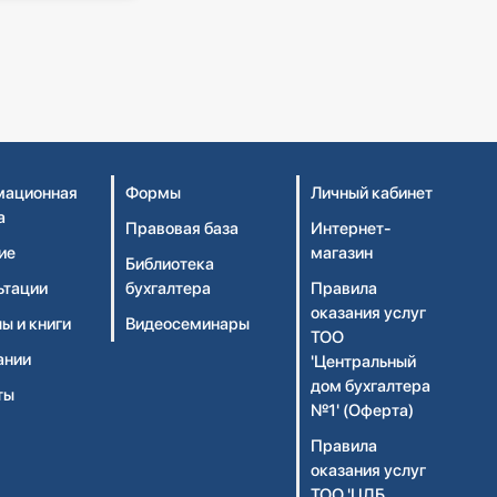
ационная
Формы
Личный кабинет
а
Правовая база
Интернет-
ие
магазин
Библиотека
ьтации
бухгалтера
Правила
оказания услуг
ы и книги
Видеосеминары
ТОО
ании
'Центральный
дом бухгалтера
ты
№1' (Оферта)
Правила
оказания услуг
ТОО 'ЦДБ