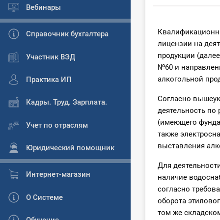
Вебинары
Квалификационны
Справочник бухгалтера
лицензии на дея
продукции (далее
Участник ВЭД
№60 и направлен
алкогольной про
Практика ИП
Согласно вышеук
Кадры. Труд. Зарплата.
деятельность по
(имеющего фунда
Учет по отраслям
также электросна
выставления алк
Юридический помощник
Для деятельност
Интернет-магазин
наличие водоснаб
согласно требов
О Системе
оборота этиловог
том же складско