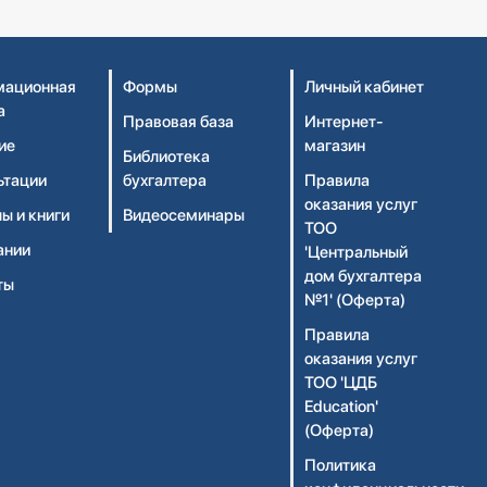
ационная
Формы
Личный кабинет
а
Правовая база
Интернет-
ие
магазин
Библиотека
ьтации
бухгалтера
Правила
оказания услуг
ы и книги
Видеосеминары
ТОО
ании
'Центральный
дом бухгалтера
ты
№1' (Оферта)
Правила
оказания услуг
ТОО 'ЦДБ
Education'
(Оферта)
Политика