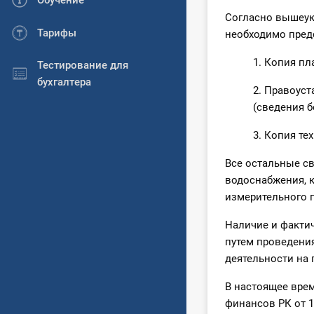
Обучение
Согласно вышеук
Тарифы
необходимо пред
1. Копия пл
Тестирование для
бухгалтера
2. Правоус
(сведения б
3. Копия те
Все остальные с
водоснабжения, к
измерительного п
Наличие и факти
путем проведени
деятельности на
В настоящее вре
финансов РК от 