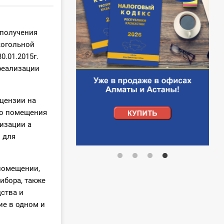
 получения
когольной
.01.2015г.
реализации
цензии на
го помещения
изации а
 для
помещении,
ибора, также
ства и
ие в одном и