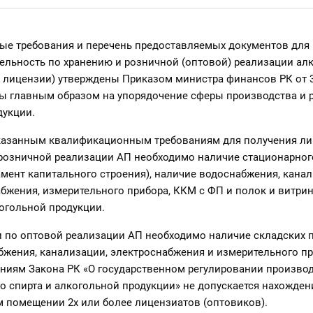
е требования и перечень предоставляемых документов для
тельность по хранению и розничной (оптовой) реализации ал
 лицензии) утверждены Приказом министра финансов РК от 30
ы главным образом на упорядочение сферы производства и 
дукции.
азанным квалификационным требованиям для получения ли
 розничной реализации АП необходимо наличие стационарно
мент капитального строения), наличие водоснабжения, канал
бжения, измерительного прибора, ККМ с ФП и полок и витрин
огольной продукции.
и по оптовой реализации АП необходимо наличие складских 
жения, канализации, электроснабжения и измерительного пр
аниям Закона РК «О государственном регулировании производ
о спирта и алкогольной продукции» не допускается нахожден
м помещении 2х или более лицензиатов (оптовиков).