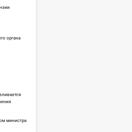
нзии
го органа
вливается
ления
зом министра