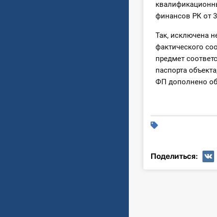
квалификационны
финансов РК от 3
Так, исключена 
фактического со
предмет соответ
паспорта объекта
ФП дополнено об
Поделиться: