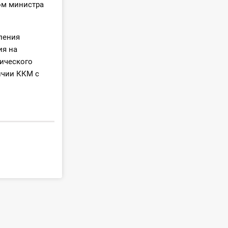
ом министра
ления
ия на
ического
ичии ККМ с