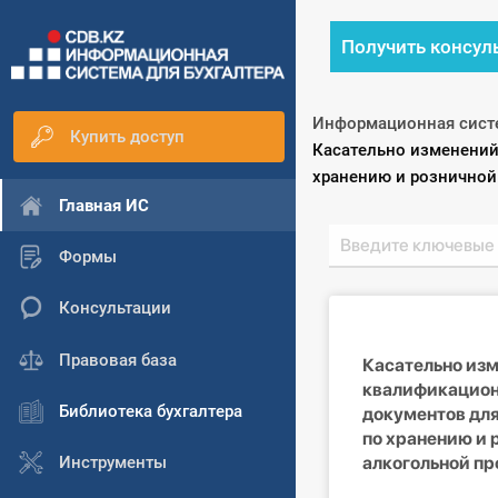
Получить консул
Информационная сист
Купить доступ
Текущий:
Касательно изменений
хранению и розничной
Главная ИС
Формы
Консультации
Правовая база
Касательно изм
квалификацион
Библиотека бухгалтера
документов для
по хранению и 
алкогольной п
Инструменты