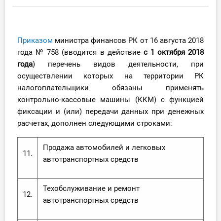
Инструменты
Вебинары
Приказом
министра финансов РК от 16 августа 2018
года № 758 (вводится в действие
с 1 октября 2018
года
) перечень видов деятельности, при
Справочник бухгалтера
осуществлении которых на территории РК
Участник ВЭД
налогоплательщики обязаны применять
контрольно-кассовые машины (ККМ) с функцией
Практика ИП
фиксации и (или) передачи данных при денежных
расчетах, дополнен следующими строками:
Кадры. Труд. Зарплата.
Продажа автомобилей и легковых
11.
Учет по отраслям
автотранспортных средств
Юридический помощник
Техобслуживание и ремонт
12.
автотранспортных средств
Интернет-магазин