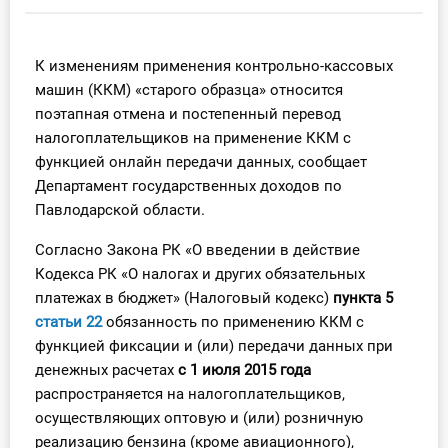
Инструменты
К изменениям применения контрольно-кассовых
Вебинары
машин (ККМ) «старого образца» относится
поэтапная отмена и постепенный перевод
Справочник бухгалтера
налогоплательщиков на применение ККМ с
функцией онлайн передачи данных, сообщает
Участник ВЭД
Департамент государственных доходов по
Павлодарской области.
Практика ИП
Согласно Закона РК «О введении в действие
Кадры. Труд. Зарплата.
Кодекса РК «О налогах и других обязательных
платежах в бюджет» (Налоговый кодекс)
пункта 5
Учет по отраслям
статьи 22
обязанность по применению ККМ с
функцией фиксации и (или) передачи данных при
Юридический помощник
денежных расчетах
с 1 июля 2015 года
распространяется на налогоплательщиков,
Интернет-магазин
осуществляющих оптовую и (или) розничную
реализацию бензина (кроме авиационного),