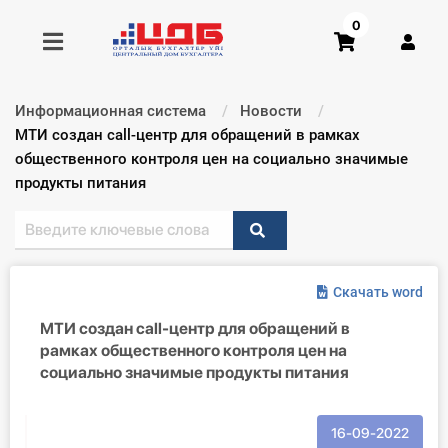
0
Информационная система
Новости
Получить консультацию
Текущий:
МТИ создан call-центр для обращений в рамках
общественного контроля цен на социально значимые
продукты питания
Купить доступ
Главная ИС
Формы
Скачать word
МТИ создан call-центр для обращений в
Консультации
рамках общественного контроля цен на
социально значимые продукты питания
Правовая база
Библиотека бухгалтера
16-09-2022