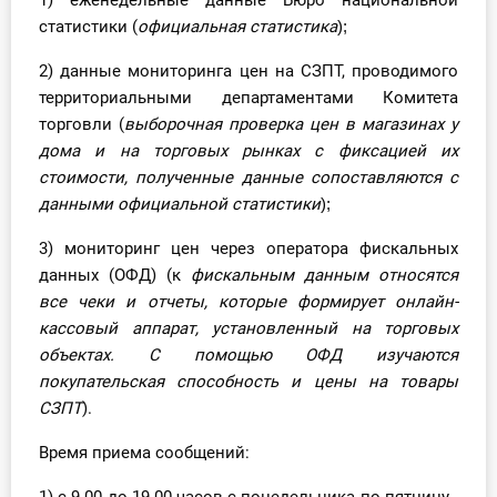
1) еженедельные данные Бюро национальной
О Системе
статистики (
официальная статистика
);
Обучение
2) данные мониторинга цен на СЗПТ, проводимого
территориальными департаментами Комитета
Тарифы
торговли (
выборочная проверка цен в магазинах у
дома и на торговых рынках с фиксацией их
Тестирование для
стоимости, полученные данные сопоставляются с
бухгалтера
данными официальной статистики
);
3) мониторинг цен через оператора фискальных
данных (ОФД) (к
фискальным данным относятся
все чеки и отчеты, которые формирует онлайн-
кассовый аппарат, установленный на торговых
объектах. С помощью ОФД изучаются
покупательская способность и цены на товары
СЗПТ
).
Время приема сообщений: