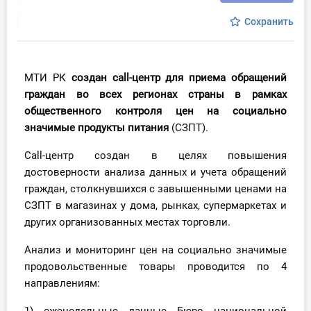
Инструменты
Сохранить
Вебинары
МТИ РК
создан call-центр для приема обращений
Справочник бухгалтера
граждан во всех регионах страны в рамках
общественного контроля цен на социально
Участник ВЭД
значимые продукты питания
(СЗПТ).
Практика ИП
Сall-центр создан в целях повышения
достоверности анализа данных и учета обращений
Кадры. Труд. Зарплата.
граждан, столкнувшихся с завышенными ценами на
СЗПТ в магазинах у дома, рынках, супермаркетах и
Учет по отраслям
других организованных местах торговли.
Анализ и мониторинг цен на социально значимые
Юридический помощник
продовольственные товары проводится по 4
направлениям:
Интернет-магазин