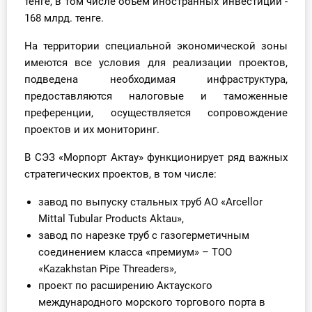
тенге, в том числе объем иностранных инвестиций -
О Системе
168 млрд. тенге.
Обучение
На территории специальной экономической зоны
имеются все условия для реализации проектов,
Тарифы
подведена необходимая инфраструктура,
предоставляются налоговые и таможенные
Тестирование для
преференции, осуществляется сопровождение
бухгалтера
проектов и их мониторинг.
В СЭЗ «Морпорт Актау» функционирует ряд важных
стратегических проектов, в том числе:
завод по выпуску стальных труб АО «Arcellor
Mittal Tubular Products Aktau»,
завод по нарезке труб с газогерметичным
соединением класса «премиум» – ТОО
«Kazakhstan Pipe Threaders»,
проект по расширению Актауского
международного морского торгового порта в