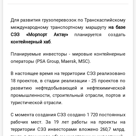
Инструменты
Для развития грузоперевозок по Транскаспийскому
Вебинары
международному транспортному маршруту
на базе
СЭЗ «Морпорт Актау»
планируется создать
Справочник бухгалтера
контейнерный хаб
.
Участник ВЭД
Планируемые инвесторы - мировые контейнерные
операторы (PSA Group, Maersk, MSC).
Практика ИП
В настоящее время на территории СЭЗ реализовано
18 проектов, в стадии реализации - 25 проектов по
Кадры. Труд. Зарплата.
развитию нефтедобывающей и нефтехимической
промышленности, строительный отрасли, портов и
Учет по отраслям
туристической отрасли.
Юридический помощник
С момента создания СЭЗ создано 1 720 постоянных
рабочих мест. За 19 лет работы на проекты на
Интернет-магазин
территории СЭЗ инвесторами вложено 260,7 млрд.