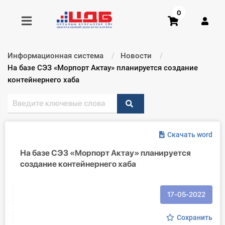
0
Информационная система
Новости
Получить консультацию
Текущий:
На базе СЭЗ «Морпорт Актау» планируется создание
контейнернего хаба
Купить доступ
Главная ИС
Скачать word
Формы
На базе СЭЗ «Морпорт Актау» планируется
создание контейнернего хаба
Консультации
Правовая база
17-05-2022
Библиотека бухгалтера
Сохранить