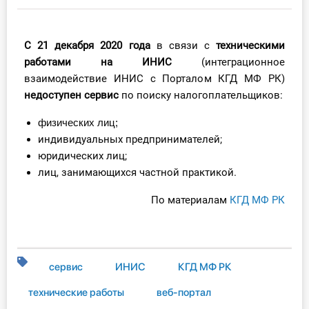
Инструменты
С 21 декабря 2020 года
в связи с
техническими
Вебинары
работами на ИНИС
(интеграционное
взаимодействие ИНИС с Порталом КГД МФ РК)
Справочник бухгалтера
недоступен сервис
по поиску налогоплательщиков:
Участник ВЭД
физических лиц;
индивидуальных предпринимателей;
Практика ИП
юридических лиц;
лиц, занимающихся частной практикой.
Кадры. Труд. Зарплата.
По материалам
КГД МФ РК
Учет по отраслям
Юридический помощник
сервис
ИНИС
КГД МФ РК
Интернет-магазин
технические работы
веб-портал