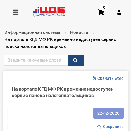
0
Информационная система
Новости
Получить консультацию
Текущий:
На портале КГД МФ РК временно недоступен сервис
поиска налогоплательщиков
Купить доступ
Главная ИС
Скачать word
Формы
На портале КГД МФ РК временно недоступен
сервис поиска налогоплательщиков
Консультации
Правовая база
22-12-2020
Библиотека бухгалтера
Сохранить