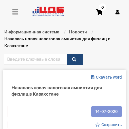
0
Информационная система
Новости
Получить консультацию
Текущий:
Началась новая налоговая амнистия для физлиц в
Казахстане
Купить доступ
Главная ИС
Скачать word
Формы
Началась новая налоговая амнистия для
физлиц в Казахстане
Консультации
Правовая база
14-07-2020
Библиотека бухгалтера
Сохранить