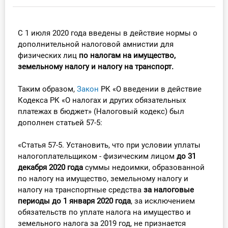
Инструменты
С 1 июля 2020 года введены в действие нормы о
Вебинары
дополнительной налоговой амнистии для
физических лиц
п
о налогам на имущество,
Справочник бухгалтера
земельному налогу и
налогу на транспорт.
Таким образом,
Закон
РК «О введении в действие
Участник ВЭД
Кодекса РК «О налогах и других обязательных
платежах в бюджет» (Налоговый кодекс) был
Практика ИП
дополнен статьей 57-5:
Кадры. Труд. Зарплата.
«Статья 57-5. Установить, что при условии уплаты
налогоплательщиком - физическим лицом
до 31
Учет по отраслям
декабря 2020 года
суммы недоимки, образованной
по налогу на имущество, земельному налогу и
Юридический помощник
налогу на транспортные средства
за налоговые
периоды до 1 января 2020 года
, за исключением
Интернет-магазин
обязательств по уплате налога на имущество и
земельного налога за 2019 год, не признается