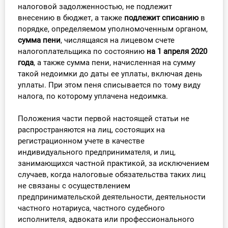
налоговой задолженностью, не подлежит
О Системе
внесению в бюджет, а также
подлежит списанию
в
порядке, определяемом уполномоченным органом,
Обучение
сумма пени
, числящаяся на лицевом счете
налогоплательщика по состоянию
на 1 апреля 2020
Тарифы
года
, а также сумма пени, начисленная на сумму
такой недоимки до даты ее уплаты, включая день
Тестирование для
уплаты. При этом пеня списывается по тому виду
бухгалтера
налога, по которому уплачена недоимка.
Положения части первой настоящей статьи не
распространяются на лиц, состоящих на
регистрационном учете в качестве
индивидуального предпринимателя, и лиц,
занимающихся частной практикой, за исключением
случаев, когда налоговые обязательства таких лиц
не связаны с осуществлением
предпринимательской деятельности, деятельности
частного нотариуса, частного судебного
исполнителя, адвоката или профессионального