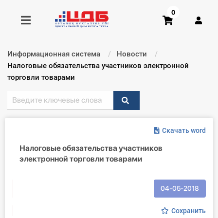
0
Информационная система
Новости
Получить консультацию
Текущий:
Налоговые обязательства участников электронной
торговли товарами
Купить доступ
Главная ИС
Скачать word
Формы
Налоговые обязательства участников
электронной торговли товарами
Консультации
Правовая база
04-05-2018
Библиотека бухгалтера
Сохранить