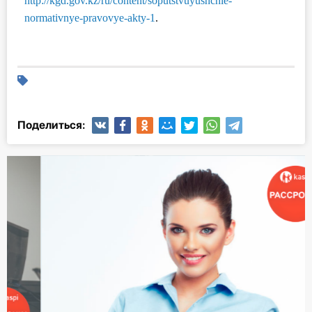
http://kgd.gov.kz/ru/content/soputstvuyushchie-
normativnye-pravovye-akty-1
.
Поделиться: