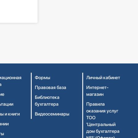
ационная
Формы
Личный кабинет
а
Правовая база
Интернет-
ие
магазин
Библиотека
ьтации
бухгалтера
Правила
оказания услуг
ы и книги
Видеосеминары
ТОО
ании
'Центральный
дом бухгалтера
ты