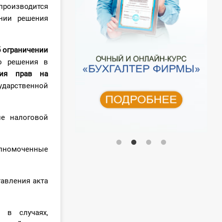
роизводится
ании решения
 ограничении
о решения в
ния прав на
дарственной
е налоговой
олномоченные
тавления акта
 в случаях,