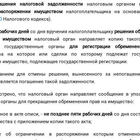
ашения налоговой задолженности
налоговым органом п
 распоряжении имуществом
налогоплательщика на основ
0
Налогового кодекса).
рабочих дней
со дня вручения налогоплательщику
решения об
 имуществом
налоговый орган направляет копию таког
е государственные органы
для регистрации обремене
а на которое или сделки по которому подлежат госу
о имущество, подлежащее государственной регистрации.
анием для отмены решения, вынесенного за непогашени
является погашение такой задолженности.
отрено, что налоговый орган направляет сообщение в уп
 органы для прекращения обременения прав на имущество:
нное в акте описи, -
не позднее пяти рабочих дней
со дня сос
ества с приложением копии такого акта;
е об ограничении в распоряжении которым отменено