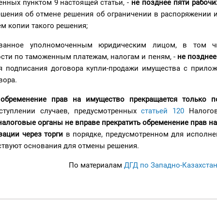
енных пунктом 9 настоящей статьи, -
не позднее пяти рабочи
ешения об отмене решения об ограничении в распоряжении 
м копии такого решения;
ованное уполномоченным юридическим лицом, в том ч
сти по таможенным платежам, налогам и пеням, -
не позднее
 подписания договора купли-продажи имущества с прило
вора.
,
обременение прав на имущество
прекращается только
п
туплении случаев, предусмотренных
статьей 120
Налогов
налоговые органы
не вправе прекратить обременение прав н
зации через торги
в порядке, предусмотренном для исполне
тствуют основания для отмены решения.
По материалам
ДГД по Западно-Казахста