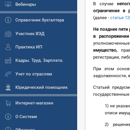
В случае
непог
Вебинары
ограничение в
(далее -
статья 12
Справочник бухгалтера
Не позднее пяти 
Участник ВЭД
в распоряжении
уполномоченны
Практика ИП
имущество,
прав
регистрации, либ
Кадры. Труд. Зарплата.
При этом основ
Учет по отраслям
задолженности, 
Юридический помощник
Статьей предусм
государственные
Интернет-магазин
1) не указа
описи имущ
О Системе
2) решени