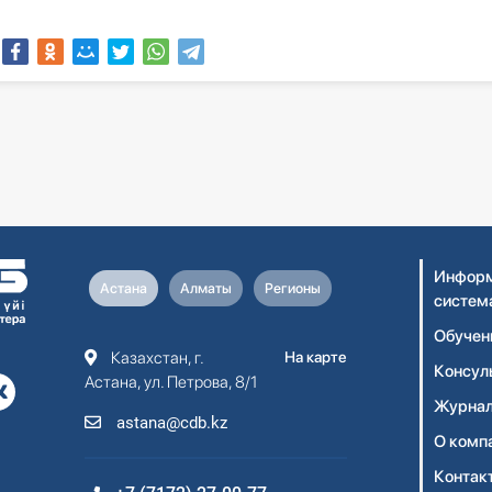
Информ
Астана
Алматы
Регионы
систем
Обучен
Казахстан, г.
На карте
Консул
Астана, ул. Петрова, 8/1
Журнал
astana@cdb.kz
О комп
Контак