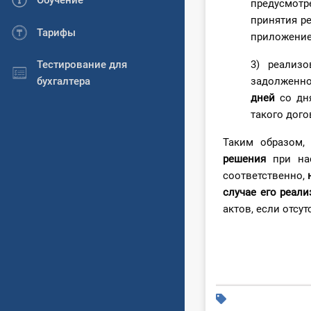
Обучение
предусмотр
принятия р
Тарифы
приложение
Тестирование для
3) реализ
бухгалтера
задолженно
дней
со дня
такого дого
Таким образом
решения
при нас
соответственно,
случае его реали
актов, если отсу