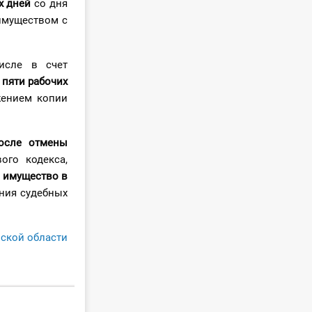
х дней
со дня
имуществом с
исле в счет
 пяти рабочих
жением копии
осле отмены
ого кодекса,
а имущество
в
ния судебных
нской области