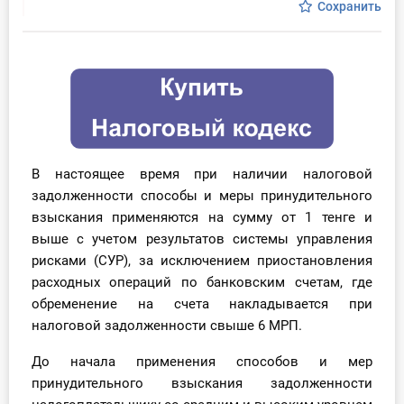
Сохранить
Инструменты
Вебинары
Справочник бухгалтера
Участник ВЭД
В настоящее время при наличии налоговой
задолженности способы и меры принудительного
Практика ИП
взыскания применяются на сумму от 1 тенге и
выше с учетом результатов системы управления
Кадры. Труд. Зарплата.
рисками (СУР), за исключением приостановления
расходных операций по банковским счетам, где
Учет по отраслям
обременение на счета накладывается при
налоговой задолженности свыше 6 МРП.
Юридический помощник
До начала применения способов и мер
Интернет-магазин
принудительного взыскания задолженности