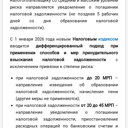
налогоплательщику со средним и высоким уровнем
О Системе
риска направляется уведомление о погашении
налоговой задолженности (не позднее 5 рабочих
Обучение
дней со дня образования налоговой
задолженности).
Тарифы
С 1 января 2026 года новым
Налоговым
кодексом
Тестирование для
вводится
дифференцированный подход при
бухгалтера
применении способов и мер принудительного
взыскания налоговой задолженности
с
исключением привязки к степени риска:
при налоговой задолженности
до 20 МРП
–
направление извещения об образовании
налоговой задолженности, начисление пени
(другие меры не применяются);
при налоговой задолженности
от 20 до 45 МРП
–
направление уведомления о погашении
налоговой задолженности, приостановление
расходных операций по банковским счетам и