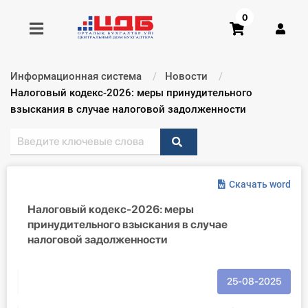
0
Информационная система
Новости
Получить консультацию
Текущий:
Налоговый кодекс-2026: меры принудительного
взыскания в случае налоговой задолженности
Купить доступ
Главная ИС
Скачать word
Формы
Налоговый кодекс-2026: меры
принудительного взыскания в случае
Консультации
налоговой задолженности
Правовая база
25-08-2025
Библиотека бухгалтера