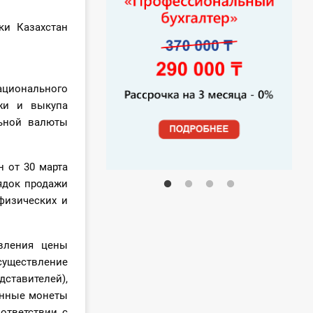
и Казахстан
ционального
жи и выкупа
ьной валюты
 от 30 марта
ядок продажи
физических и
овления цены
уществление
ставителей),
онные монеты
ответствии с