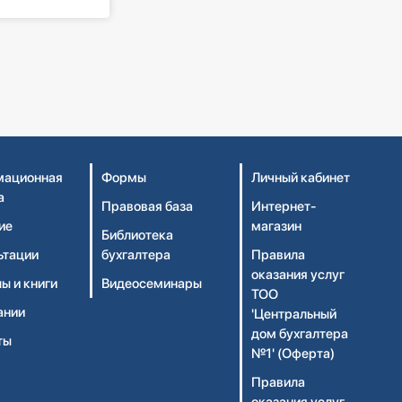
ационная
Формы
Личный кабинет
а
Правовая база
Интернет-
ие
магазин
Библиотека
ьтации
бухгалтера
Правила
оказания услуг
ы и книги
Видеосеминары
ТОО
ании
'Центральный
дом бухгалтера
ты
№1' (Оферта)
Правила