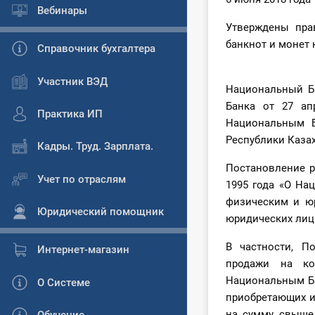
Вебинары
Утверждены пра
банкнот и монет
Справочник бухгалтера
Участник ВЭД
Национальный Б
Банка от 27 а
Практика ИП
Национальным Б
Республики Казах
Кадры. Труд. Зарплата.
Постановление р
Учет по отраслям
1995 года «О На
физическим и юр
Юридический помощник
юридических лиц
В частности, П
Интернет-магазин
продажи на ко
Национальным Ба
О Системе
приобретающих и
на сумму свыше 