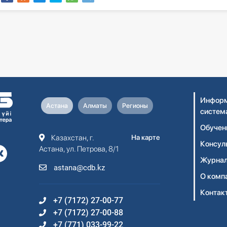
Информ
Астана
Алматы
Регионы
систем
Обучен
Казахстан, г.
На карте
Консул
Астана, ул. Петрова, 8/1
Журнал
astana@cdb.kz
О комп
Контак
+7 (7172) 27-00-77
+7 (7172) 27-00-88
+7 (771) 033-99-22