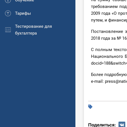
Обучение
требованием подп
Тарифы
2009 года «О пр
путем, и финанс
Тестирование для
Постановление з
бухгалтера
2018 года за № 1
С полным тексто
Национального Ба
docid=188&switch=
Более подробную 
e-mail: press@nat
Поделиться: