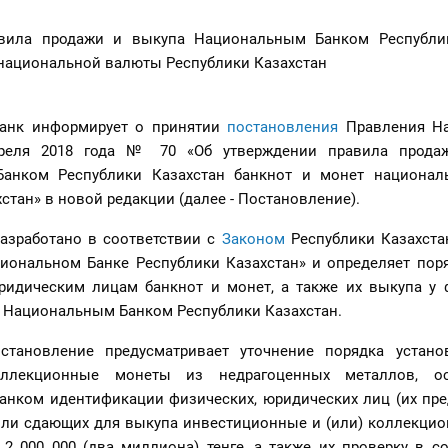
вила продажи и выкупа Национальным Банком Республик
 национальной валюты Республики Казахстан
анк информирует о принятии
постановления
Правления На
преля 2018 года № 70 «Об утверждении правила прода
анком Республики Казахстан банкнот и монет национал
стан» в новой редакции (далее - Постановление).
азработано в соответствии с
Законом
Республики Казахстан
циональном Банке Республики Казахстан» и определяет пор
идическим лицам банкнот и монет, а также их выкупа у 
 Национальным Банком Республики Казахстан.
остановление предусматривает уточнение порядка устан
ллекционные монеты из недрагоценных металлов, ос
нком идентификации физических, юридических лиц (их пред
ли сдающих для выкупа инвестиционные и (или) коллекци
2 000 000 (два миллиона) тенге, а также их проверку в со