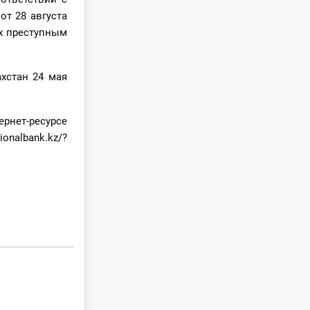
от 28 августа
х преступным
хстан 24 мая
рнет-ресурсе
onalbank.kz/?