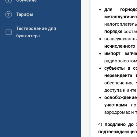
Обучение
для горнод
Тарифы
металлургичес
налогоплател
Тестирование для
порядке
соста
бухгалтера
вышеуказан
исчисленного 
импорт запч
радиовысотоме
субъекты в 
нерезидента 
обеспечения,
доступа к инте
освобождение
участками
по 
аэродромах и 
4)
продлено до 
подтверждающего