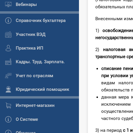
Вебинары
обязательных пла
Внесенными изме
Справочник бухгалтера
1)
освобождение
Участник ВЭД
негосударствен
Практика ИП
2)
налоговая 
транспортные ср
Кадры. Труд. Зарплата.
списание пен
Учет по отраслям
при условии у
видам нало
Юридический помощник
обязательств п
данная мера
исключением
Интернет-магазин
осуществление
частного суде
О Системе
3) на период
с 1 