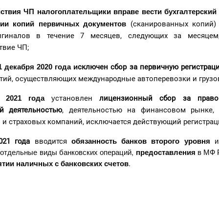
йствия ЧП
налогоплательщики вправе вести бухгалтерский
нии копий первичных документов
(сканированных копий)
игиналов в течение 7 месяцев, следующих за месяцем
твие ЧП;
1 декабря 2020 года
и
сключен сбор за первичную регистра
тий, осуществляющих международные автоперевозки и грузо
 2021 года
у
становлен
лицензионный сбор за право
й деятельностью
, деятельностью на финансовом рынке,
 и страховых компаний, исключается действующий регистрац
обязанность банков второго уровня
и 
021 года
вводится
отдельные виды банковских операций,
предоставления
в МФ 
ятии наличных с банковских счетов
.