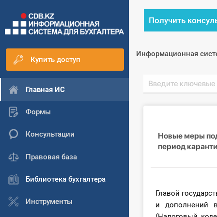
Получить консул
Информационная сист
Купить доступ
Главная ИС
Формы
Консультации
Новые меры по
период карант
Правовая база
Библиотека бухгалтера
Главой государс
Инструменты
и дополнений в
(Налоговый коде