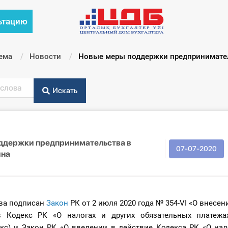
ьтацию
ема
Новости
Текущий:
Новые меры поддержки предпринимател
Искать
ддержки предпринимательства в
07-07-2020
ина
тва подписан
З
акон
РК от 2 июля 2020 года № 354-VI «О внесе
 Кодекс РК «О налогах и других обязательных платежа
кс) и Закон РК «О введении в действие Кодекса РК «О нало