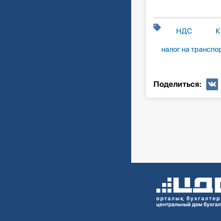
НДС
К
налог на транспо
Поделиться: