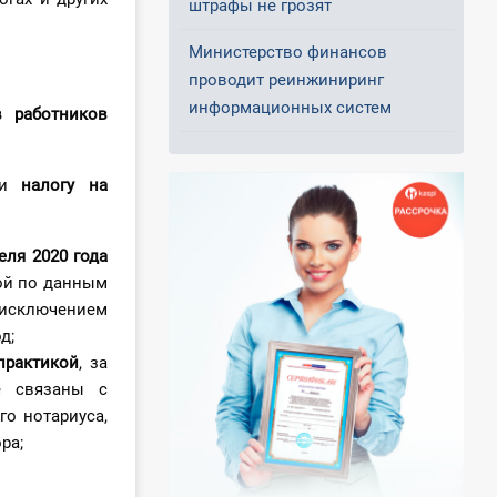
штрафы не грозят
Министерство финансов
проводит реинжиниринг
информационных систем
 работников
и
налогу на
еля 2020 года
ой по данным
исключением
д;
практикой
, за
е связаны с
го нотариуса,
ра;