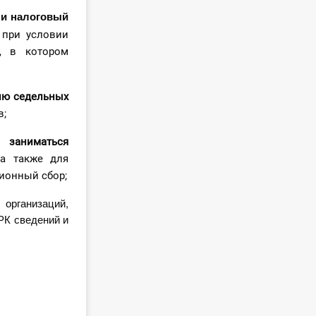
 и налоговый
 при условии
, в котором
цию
седельных
в;
 заниматься
 а также для
ионный сбор;
организаций,
РК сведений и