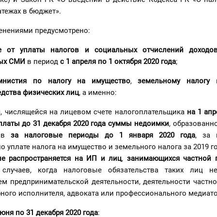
тежах в бюджет».
нениями предусмотрено:
 от уплаты налогов и социальных отчислений доходов
ных СМИ
в период
с 1 апреля по 1 октября 2020 год
а
;
амнистия
по налогу на имущество
,
земельному налогу
едства физических лиц
, а именно:
и
, числящейся на лицевом счете налогоплательщика
на 1 апр
платы до 31 декабря 2020 года суммы недоимки
, образованн
гов
за налоговые периоды до 1 января 2020 года
, за 
о уплате налога на имущество и земельного налога за 2019 го
не распространяется на ИП и лиц
,
занимающихся частной 
 случаев, когда налоговые обязательства таких лиц н
м предпринимательской деятельности, деятельности частно
бного исполнителя, адвоката или профессионального медиато
июня по 31 декабря 2020 года
: