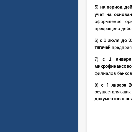
а период де
5)
н
учет на основа
оформления ор
прекращено дейс
6)
с 1 июля до 3
тягачей
предприя
7)
с 1 января
микрофинансово
филиалов банков
8)
с 1 января 2
осуществляющих 
документов о сн