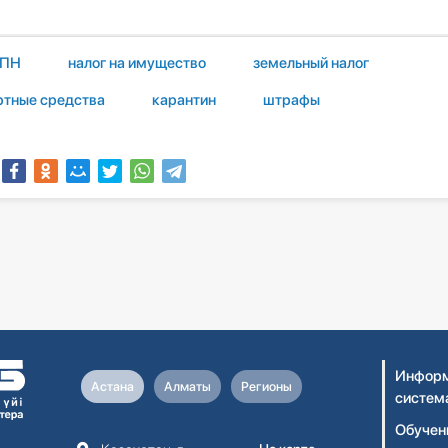
ПН
налог на имущество
земельный налог
ртные средства
карантин
штрафы
Информ
Астана
Алматы
Регионы
систем
Обучен