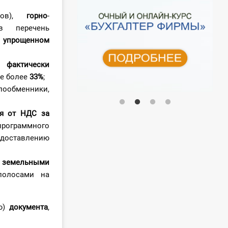
дов),
горн
о
-
в перечень
 упрощенном
 фактически
е более
33%
;
лообменники,
я от НДС за
рограммного
едоставлению
 земельными
полосами на
ю)
документа
,