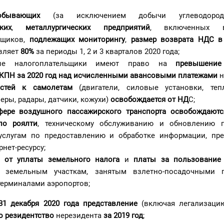
обывающих
(за исключением добычи углеводоро
ких
,
металлургических предприятий
, включенных 
ьщиков,
подлежащих мониторингу
,
размер
возврата НДС в
вляет
80%
за периоды 1, 2 и 3 кварталов 2020 года;
ные налогоплательщики имеют право на
превышение
КПН за 2020 год над исчисленными авансовыми платежами
н
астей к самолетам
(двигатели, силовые установки, теп
ры, радары, датчики, кожухи)
освобождается от НД
С;
сфере
воздушного пассажирского транспорта
освобождаютс
по роялт
и
, техническому обслуживанию и обновлению п
 услугам по предоставлению и обработке информации, пр
рнет-ресурсу;
 от
уплаты земельного налог
а
и
платы за пользование
земельным участкам, занятым взлетно-посадочными 
терминалами аэропортов;
31 декабря 2020 года
представление
(включая легализаци
 резидентство
нерезидента
за 2019 год
;