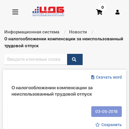
0
Информационная система
Новости
Получить консультацию
Текущий:
О налогообложении компенсации за неиспользованный
трудовой отпуск
Купить доступ
Главная ИС
Скачать word
Формы
О налогообложении компенсации за
неиспользованный трудовой отпуск
Консультации
Правовая база
03-05-2018
Библиотека бухгалтера
Сохранить