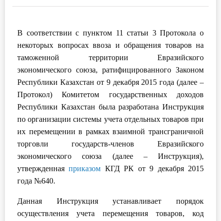
Инструменты
В соответствии с пунктом 11 статьи 3 Протокола о
Вебинары
некоторых вопросах ввоза и обращения товаров на
таможенной территории Евразийского
Справочник бухгалтера
экономического союза, ратифицированного Законом
Республики Казахстан от 9 декабря 2015 года (далее –
Участник ВЭД
Протокол) Комитетом государственных доходов
Республики Казахстан была разработана Инструкция
Практика ИП
по организации системы учета отдельных товаров при
их перемещении в рамках взаимной трансграничной
Кадры. Труд. Зарплата.
торговли государств-членов Евразийского
Учет по отраслям
экономического союза (далее – Инструкция),
утвержденная
приказом
КГД РК от 9 декабря 2015
Юридический помощник
года №640.
Данная Инструкция устанавливает порядок
Интернет-магазин
осуществления учета перемещения товаров, код