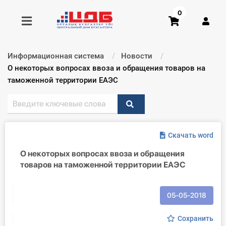
0
Информационная система
Новости
Получить консультацию
Текущий:
О некоторых вопросах ввоза и обращения товаров на
таможенной территории ЕАЭС
Купить доступ
Главная ИС
Скачать word
Формы
О некоторых вопросах ввоза и обращения
товаров на таможенной территории ЕАЭС
Консультации
Правовая база
05-05-2018
Библиотека бухгалтера
Сохранить