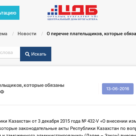
ьтацию
ема
Новости
Текущий:
О перечне плательщиков, которые обя
Искать
ельщиков, которые обязаны
13-06-2016
СФ
ки Казахстан от 3 декабря 2015 года № 432-V «О внесении из
которые законодательные акты Республики Казахстан по во
 и таможенного администрирования» (Далее – Закон) внесен