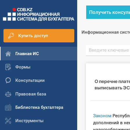
Получить консул
Информационная сист
Купить доступ
Главная ИС
Формы
Консультации
О перечне плат
выписывать Э
Правовая база
Библиотека бухгалтера
Законом
Республи
Инструменты
дополнений в не
налогообложения