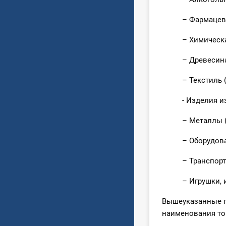
– Фармацевт
– Химическа
– Древесина,
– Текстиль 
- Изделия и
– Металлы (
– Оборудова
– Транспортн
– Игрушки, 
Вышеуказанные г
наименования то