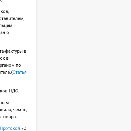
ков,
тавителем,
ельцем
ан о
ета-фактуры в
ок в
рганом по
теле.(
Статья
иков НДС.
дным
вила, чем те,
оговора.
Протокол
«О