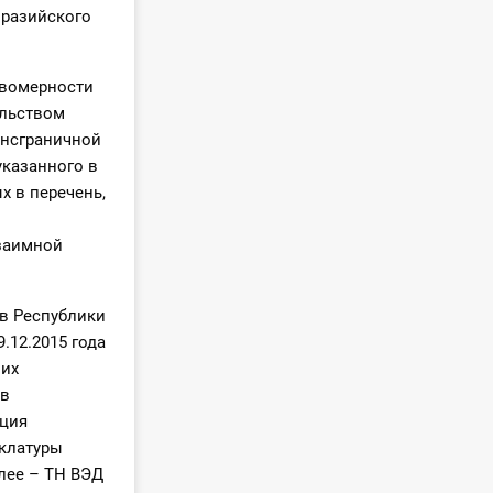
вразийского
авомерности
ельством
ансграничной
указанного в
х в перечень,
взаимной
ов Республики
.12.2015 года
 их
ов
кция
нклатуры
лее – ТН ВЭД