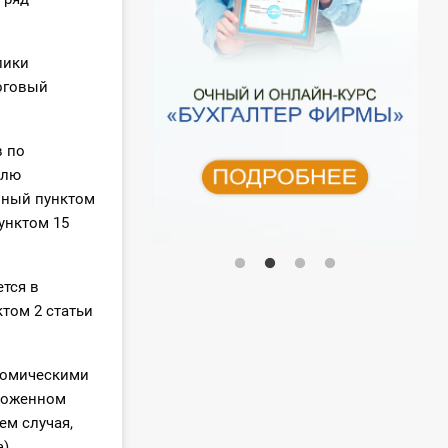
лики
логовый
в по
елю
енный пунктом
унктом 15
ется в
том 2 статьи
номическими
аможенном
ем случая,
а)