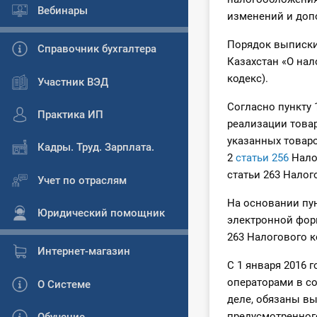
Вебинары
изменений и доп
Порядок выписки
Справочник бухгалтера
Казахстан «О нал
кодекс).
Участник ВЭД
Согласно пункту 
Практика ИП
реализации товар
указанных товаро
Кадры. Труд. Зарплата.
2
статьи 256
Налог
статьи 263 Налог
Учет по отраслям
На основании пун
Юридический помощник
электронной форм
263 Налогового к
Интернет-магазин
С 1 января 2016
операторами в с
О Системе
деле, обязаны вы
предусмотренного