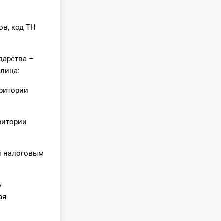
ов, код ТН
дарства –
 лица:
рритории
ритории
й налоговым
у
ая