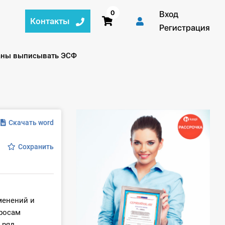
0
Вход
Контакты
Регистрация
заны выписывать ЭСФ
Скачать word
Сохранить
менений и
просам
 ряд