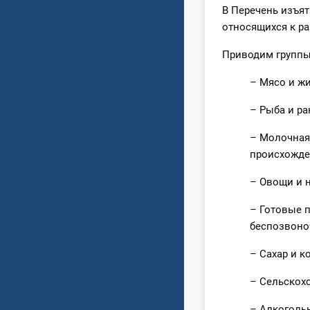
В Перечень изъят
относящихся к р
Приводим группы
– Мясо и жи
– Рыба и ра
– Молочная
происхожден
– Овощи и н
– Готовые 
беспозвоноч
– Сахар и к
– Сельскохо
– Алкогольн