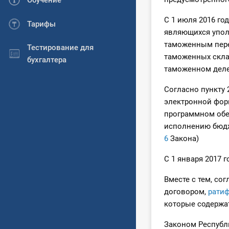
Обучение
С 1 июля 2016 го
Тарифы
являющихся упол
таможенным пере
Тестирование для
таможенных скла
бухгалтера
таможенном деле
Согласно пункту 
электронной фор
программном обе
исполнению бюдж
6
Закона)
С 1 января 2017 
Вместе с тем, со
договором,
рати
которые содержат
Законом Республи