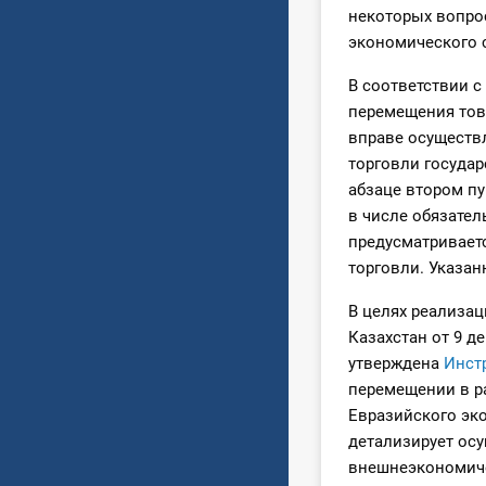
некоторых вопро
экономического со
В соответствии с
перемещения тов
вправе осуществ
торговли государ
абзаце втором пу
в числе обязате
предусматривает
торговли. Указан
В целях реализац
Казахстан от 9 д
утверждена
Инст
перемещении в р
Евразийского эко
детализирует ос
внешнеэкономиче