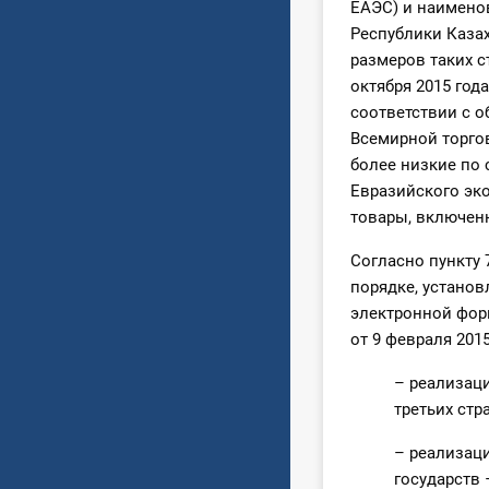
ЕАЭС) и наимено
Республики Каза
размеров таких ст
октября 2015 год
соответствии с о
Всемирной торго
более низкие по
Евразийского эко
товары, включенн
Согласно пункту
порядке, устано
электронной фо
от 9 февраля 2015
– реализаци
третьих стра
– реализаци
государств