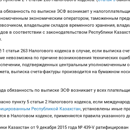
да обязанность по выписке ЭСФ возникает у налогоплательщи
номоченным экономическим оператором, таможенным предс
возчиком, владельцем складов временного хранения, влад
дов в соответствии с законодательством Республики Казахст
.
2-1 статьи 263 Налогового кодекса в случае, если выписка сч
ме невозможна по причине возникновения технических ошиб
спечении, подтвержденных центральным уполномоченным о
ета, выписка счета-фактуры производится на бумажном носи
года обязанность по выписке ЭСФ возникает у всех плательщ
гласно пункту 5 статьи 2 Налогового кодекса, если междунаро
фицированным Республикой Казахстан
, установлены иные пра
ся в Налоговом кодексе, применяются правила указанного д
ки Казахстан от 9 декабря 2015 года № 439-V ратифицирован