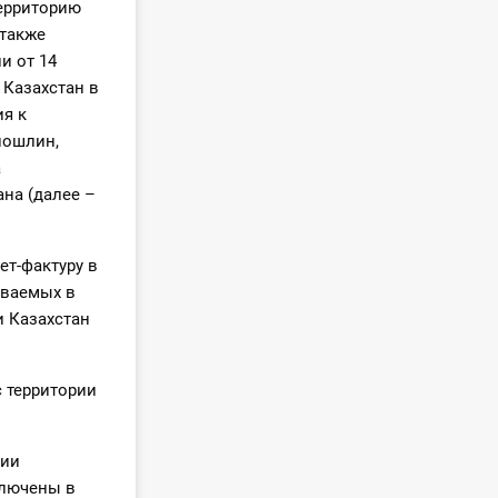
территорию
 также
и от 14
 Казахстан в
ия к
пошлин,
а
ана (далее –
т-фактуру в
ываемых в
 Казахстан
с территории
рии
ключены в