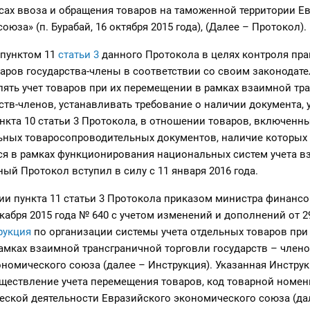
сах ввоза и обращения товаров на таможенной территории Е
юза» (п. Бурабай, 16 октября 2015 года), (Далее – Протокол).
 пунктом 11
статьи 3
данного Протокола в целях контроля пр
аров государства-члены в соответствии со своим законодат
лять учет товаров при их перемещении в рамках взаимной тр
ств-членов, устанавливать требование о наличии документа, 
нкта 10 статьи 3 Протокола, в отношении товаров, включенны
льных товаросопроводительных документов, наличие которых
ся в рамках функционирования национальных систем учета 
ный Протокол вступил в силу с 11 января 2016 года.
ии пункта 11 статьи 3 Протокола приказом министра финанс
екабря 2015 года № 640 с учетом изменений и дополнений от 29
рукция
по организации системы учета отдельных товаров при
амках взаимной трансграничной торговли государств – член
номического союза (далее – Инструкция). Указанная Инстру
уществление учета перемещения товаров, код товарной номе
ской деятельности Евразийского экономического союза (да