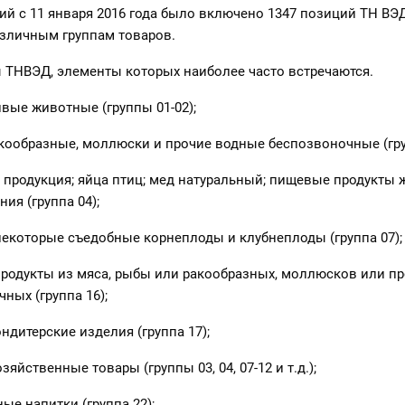
ий с 11 января 2016 года было включено 1347 позиций ТН ВЭД
азличным группам товаров.
 ТНВЭД, элементы которых наиболее часто встречаются.
вые животные (группы 01-02);
кообразные, моллюски и прочие водные беспозвоночные​ (гру
 продукция; яйца птиц; мед натуральный; пищевые продукты 
ия (группа 04);
екоторые съедобные корнеплоды и клубнеплоды​ (группа 07);
продукты из мяса, рыбы или ракообразных, моллюсков или п
ных (группа 16);
ондитерские изделия (группа 17);
зяйственные товары (группы 03, 04, 07-12 и т.д.);
ые напитки (группа 22);