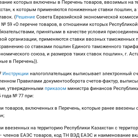
вание которых включены в Перечень товаров, ввозимых на 
хстан, к которым применяются пониженные ставки пошлин, а
авок. (
Решение
Совета Евразийской экономической комисси
а № 59 «О перечне товаров, в отношении которых Республикой
бязательствами, принятыми в качестве условия присоединен
вой организации, применяются ставки ввозных таможенных 
 сравнению со ставками пошлин Единого таможенного тариф
номического союза, и размеров таких ставок пошлин», г. Аст
ые в Перечень)).
 7
Инструкции
налогоплательщик выписывает электронный сче
вленном Правилами документооборота счетов-фактур, выпис
рме, утвержденными
приказом
министра финансов Республики
 года № 77 при:
и товаров, включенных в Перечень, которые ранее ввезены 
н;
и ввезенных на территорию Республики Казахстан с террито
 – членов ЕАЭС товаров, код ТН ВЭД ЕАЭС и наименование в