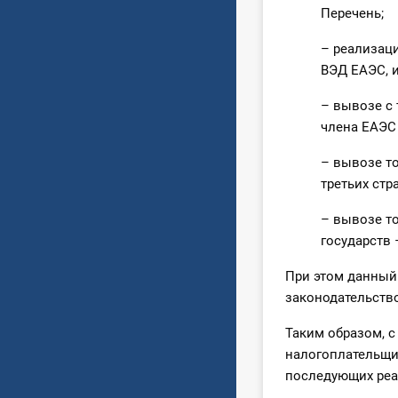
Перечень;
– реализаци
ВЭД ЕАЭС, 
– вывозе с 
члена ЕАЭС 
– вывозе то
третьих стра
– вывозе то
государств 
При этом данный
законодательств
Таким образом, с
налогоплательщи
последующих реал