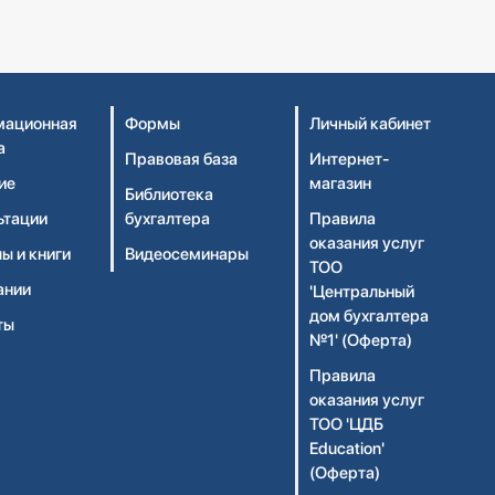
ационная
Формы
Личный кабинет
а
Правовая база
Интернет-
ие
магазин
Библиотека
ьтации
бухгалтера
Правила
оказания услуг
ы и книги
Видеосеминары
ТОО
ании
'Центральный
дом бухгалтера
ты
№1' (Оферта)
Правила
оказания услуг
ТОО 'ЦДБ
Education'
(Оферта)