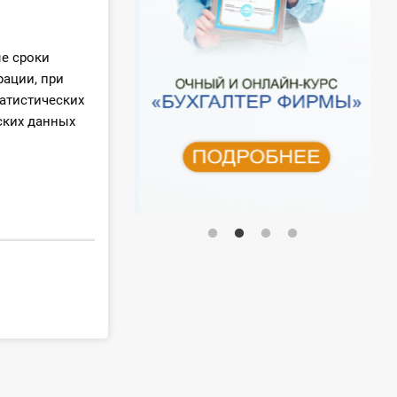
ые сроки
рации, при
атистических
ских данных