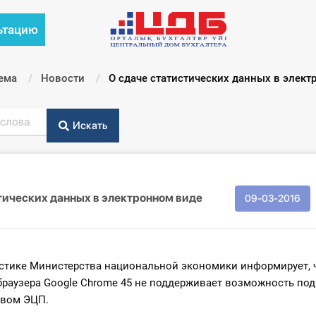
ьтацию
ема
Новости
Текущий:
О сдаче статистических данных в элект
Искать
тических данных в электронном виде
09-03-2016
истике Министерства национальной экономики информирует, 
браузера Google Chrome 45 не поддерживает возможность по
твом ЭЦП.