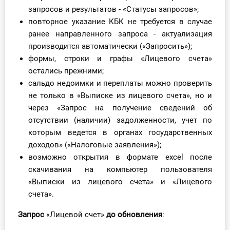
О Системе
запросов и результатов - «Статусы запросов»;
повторное указание КБК не требуется в случае
Обучение
ранее направленного запроса - актуализация
производится автоматически («Запросить»);
Тарифы
формы, строки и графы «Лицевого счета»
остались прежними;
Тестирование для
сальдо недоимки и переплаты можно проверить
бухгалтера
не только в «Выписке из лицевого счета», но и
через «Запрос на получение сведений об
отсутствии (наличии) задолженности, учет по
которым ведется в органах государственных
доходов» («Налоговые заявления»);
возможно открытия в формате еxcel после
скачивания на компьютер пользователя
«Выписки из лицевого счета» и «Лицевого
счета».
Запрос
«Лицевой счет»
до обновления
: