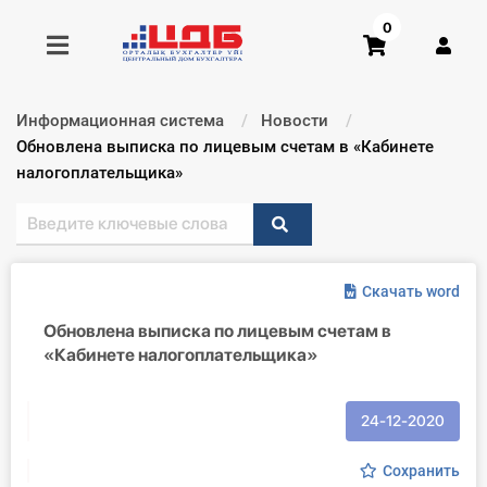
0
Информационная система
Новости
Получить консультацию
Текущий:
Обновлена выписка по лицевым счетам в «Кабинете
налогоплательщика»
Купить доступ
Главная ИС
Скачать word
Формы
Обновлена выписка по лицевым счетам в
«Кабинете налогоплательщика»
Консультации
Правовая база
24-12-2020
Библиотека бухгалтера
Сохранить