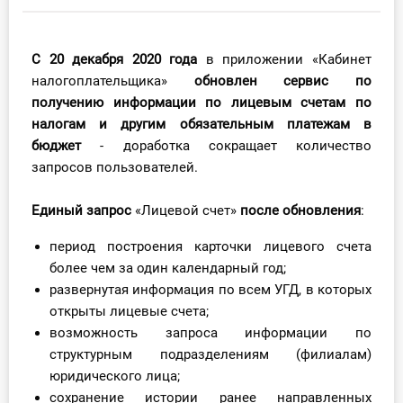
Инструменты
С 20 декабря 2020 года
в приложении «Кабинет
Вебинары
налогоплательщика»
обновлен сервис по
получению информации по лицевым счета
м по
Справочник бухгалтера
налогам и другим обязательным платежам в
бюджет
- доработка сокращает количество
Участник ВЭД
запросов пользователей.
Практика ИП
Единый запрос
«Лицевой счет»
после обновления
:
Кадры. Труд. Зарплата.
период построения карточки лицевого счета
более чем за один календарный год;
Учет по отраслям
развернутая информация по всем УГД, в которых
открыты лицевые счета;
Юридический помощник
возможность запроса информации по
структурным подразделениям (филиалам)
Интернет-магазин
юридического лица;
сохранение истории ранее направленных