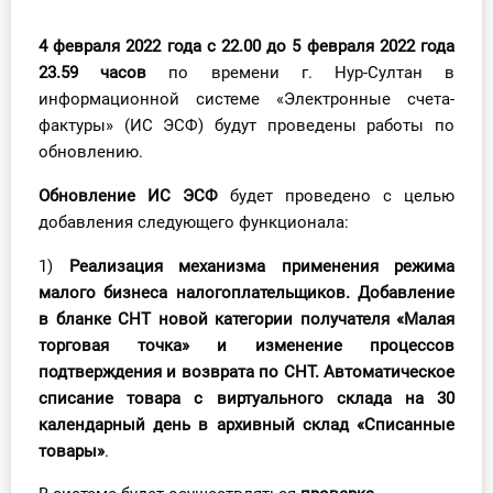
Инструменты
4 февраля 2022
года с 22.00 до 5 февраля 2022
года
23.59
часов
по времени г. Нур-Султан в
Вебинары
информационной системе «Электронные счета-
фактуры» (ИС ЭСФ) будут проведены работы по
Справочник бухгалтера
обновлению.
Участник ВЭД
Обновление
ИС ЭСФ
будет проведено с целью
добавления следующего функционала:
Практика ИП
1)
Р
еализация механизма применения режима
малого бизнеса налогоплательщиков
. Добавление
Кадры. Труд. Зарплата.
в бланке СНТ
новой категории получателя «
Малая
торговая точка
» и изменение процессов
Учет по отраслям
подтверждения и возврата по СНТ.
Автоматическое
списание товара с виртуального склада на 30
Юридический помощник
календарный день в архивный склад
«Списанные
товары»
.
Интернет-магазин