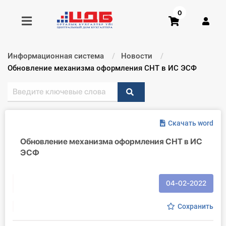
0
Информационная система
Новости
Получить консультацию
Текущий:
Обновление механизма оформления СНТ в ИС ЭСФ
Купить доступ
Скачать word
Главная ИС
Обновление механизма оформления СНТ в ИС
Формы
ЭСФ
Консультации
04-02-2022
Правовая база
Сохранить
Библиотека бухгалтера