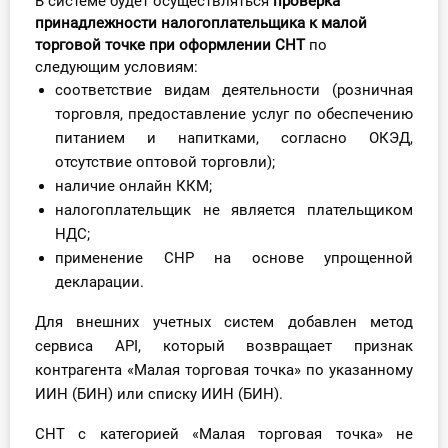
В системе будет осуществляться
проверка
О Системе
принадлежности налогоплательщика к малой
торговой точке
при оформлении СНТ
по
Обучение
следующим условиям:
соответствие видам деятельности (розничная
Тарифы
торговля, предоставление услуг по обеспечению
питанием и напитками, согласно ОКЭД,
Тестирование для
отсутствие оптовой торговли);
бухгалтера
наличие онлайн ККМ;
налогоплательщик не является плательщиком
НДС;
применение СНР на основе упрощенной
декларации.
Для внешних учетных систем добавлен метод
сервиса API, который возвращает признак
контрагента «Малая торговая точка» по указанному
ИИН (БИН) или списку ИИН (БИН).
СНТ с категорией «Малая торговая точка» не