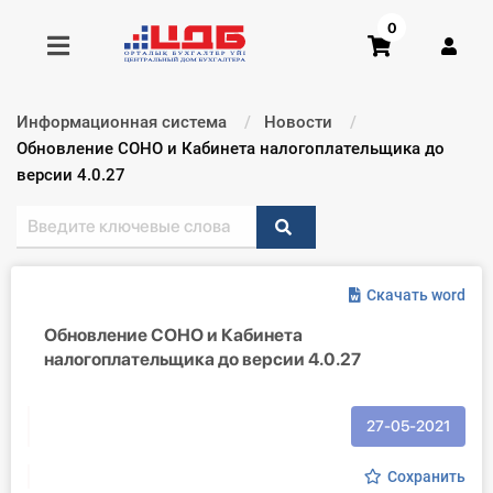
0
Информационная система
Новости
Получить консультацию
Текущий:
Обновление СОНО и Кабинета налогоплательщика до
версии 4.0.27
Купить доступ
Главная ИС
Скачать word
Формы
Обновление СОНО и Кабинета
налогоплательщика до версии 4.0.27
Консультации
Правовая база
27-05-2021
Библиотека бухгалтера
Сохранить