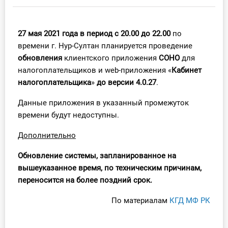
Инструменты
27 мая 2021 года в период с 20.00 до 22.00
по
Вебинары
времени г. Нур-Султан планируется проведение
обновления
клиентского приложения
СОНО
для
Справочник бухгалтера
налогоплательщиков и web-приложения «
Кабинет
налогоплательщика
»
до версии 4.0.27
.
Участник ВЭД
Данные приложения в указанный промежуток
Практика ИП
времени будут недоступны.
Доп
олнительно
Кадры. Труд. Зарплата.
Обновление
системы, запланированное на
Учет по отраслям
вышеуказанное время, по техническим причинам,
переносится на более поздний срок.
Юридический помощник
По материалам
КГД МФ РК
Интернет-магазин