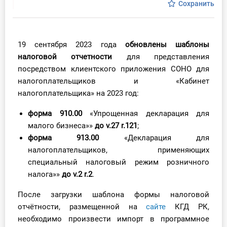
Сохранить
Инструменты
Вебинары
19 сентября 2023 года
обновлены шаблоны
налоговой отчетности
для представления
Справочник бухгалтера
посредством клиентского приложения СОНО для
налогоплательщиков и «Кабинет
Участник ВЭД
налогоплательщика» на 2023 год:
Практика ИП
форма 910.00
«Упрощенная декларация для
малого бизнеса»»
до v.27 r.121
;
Кадры. Труд. Зарплата.
форма 913.00
«Декларация для
налогоплательщиков, применяющих
Учет по отраслям
специальный налоговый режим розничного
налога»»
до v.2 r.2
.
Юридический помощник
После загрузки шаблона формы налоговой
отчётности, размещенной на
сайте
КГД РК,
Интернет-магазин
необходимо произвести импорт в программное