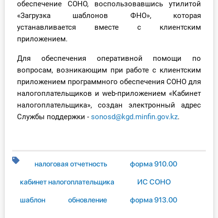
обеспечение СОНО, воспользовавшись утилитой
О Системе
«Загрузка шаблонов ФНО», которая
устанавливается вместе с клиентским
Обучение
приложением.
Тарифы
Для обеспечения оперативной помощи по
вопросам, возникающим при работе с клиентским
Тестирование для
приложением программного обеспечения СОНО для
бухгалтера
налогоплательщиков и web-приложением «Кабинет
налогоплательщика», создан электронный адрес
Службы поддержки -
sonosd@kgd.minfin.gov.kz
.
налоговая отчетность
форма 910.00
кабинет налогоплательщика
ИС СОНО
шаблон
обновление
форма 913.00