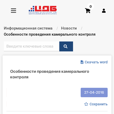
0
Информационная система
Новости
Получить консультацию
Текущий:
Особенности проведения камерального контроля
Купить доступ
Скачать word
Главная ИС
Особенности проведения камерального
Формы
контроля
Консультации
27-04-2016
Правовая база
Сохранить
Библиотека бухгалтера