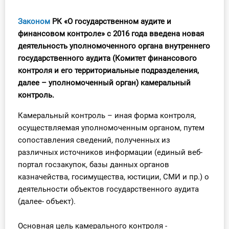
Инструменты
Законом
РК «О государственном аудите и
финансовом контроле» с 2016 года введена новая
Вебинары
деятельность уполномоченного органа внутреннего
государственного аудита (Комитет финансового
Справочник бухгалтера
контроля и его территориальные подразделения,
далее – уполномоченный орган) камеральный
Участник ВЭД
контроль.
Практика ИП
Камеральный контроль – иная форма контроля,
осуществляемая уполномоченным органом, путем
Кадры. Труд. Зарплата.
сопоставления сведений, полученных из
различных источников информации (единый веб-
Учет по отраслям
портал госзакупок, базы данных органов
казначейства, госимущества, юстиции, СМИ и пр.) о
Юридический помощник
деятельности объектов государственного аудита
(далее- объект).
Интернет-магазин
Основная цель камерального контроля -