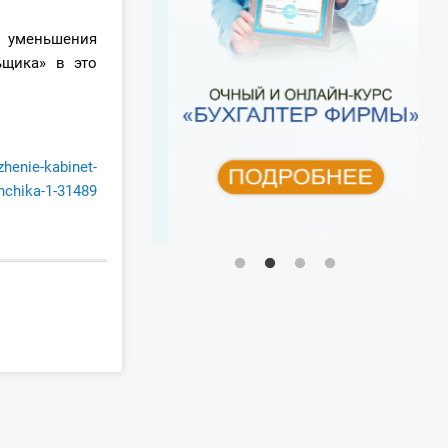
 уменьшения
ьщика» в это
zhenie-kabinet-
hchika-1-31489