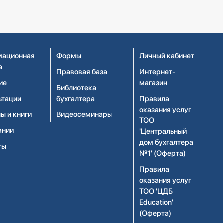
ационная
Формы
Личный кабинет
а
Правовая база
Интернет-
ие
магазин
Библиотека
ьтации
бухгалтера
Правила
оказания услуг
ы и книги
Видеосеминары
ТОО
ании
'Центральный
дом бухгалтера
ты
№1' (Оферта)
Правила
оказания услуг
ТОО 'ЦДБ
Education'
(Оферта)