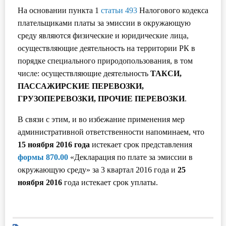
На основании пункта 1
статьи 493
Налогового кодекса
Инструменты
плательщиками платы за эмиссии в окружающую
среду являются физические и юридические лица,
Вебинары
осуществляющие деятельность на территории РК в
порядке специального природопользования, в том
Справочник бухгалтера
числе: осуществляющие деятельность
ТАКСИ,
ПАССАЖИРСКИЕ ПЕРЕВОЗКИ,
Участник ВЭД
ГРУЗОПЕРЕВОЗКИ, ПРОЧИЕ ПЕРЕВОЗКИ
.
Практика ИП
В связи с этим, и во избежание применения мер
административной ответственности напоминаем, что
Кадры. Труд. Зарплата.
15 ноября 2016 года
истекает срок представления
формы 870.00
«Декларация по плате за эмиссии в
Учет по отраслям
окружающую среду» за 3 квартал 2016 года и
25
ноября 2016
года истекает срок уплаты.
Юридический помощник
Интернет-магазин