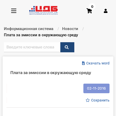
0
Информационная система
Новости
Получить консультацию
Текущий:
Плата за эмиссии в окружающую среду
Купить доступ
Скачать word
Главная ИС
Плата за эмиссии в окружающую среду
Формы
Консультации
02-11-2016
Правовая база
Сохранить
Библиотека бухгалтера