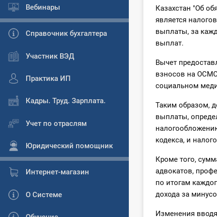
Вебинары
Казахстан "Об о
является налого
выплаты, за каж
Справочник бухгалтера
выплат.
Участник ВЭД
Вычет предостав
взносов на ОСМС
Практика ИП
социальном меди
Кадры. Труд. Зарплата.
Таким образом, д
выплаты, определ
Учет по отраслям
налогообложению,
кодекса, и налог
Юридический помощник
Кроме того, сумм
адвокатов, проф
Интернет-магазин
по итогам каждог
дохода за минус
О Системе
Изменения вводят