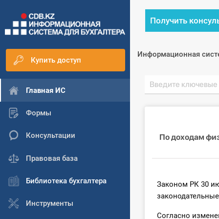
Получить консул
Информационная сист
Купить доступ
Главная ИС
Формы
Консультации
По доходам фи
Правовая база
Библиотека бухгалтера
Законом РК 30 ию
законодательные
Инструменты
Согласно измене