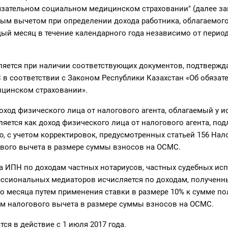
бязательном социальном медицинском страховании" (далее з
вым вычетом при определении дохода работника, облагаемого
дый месяц в течение календарного года независимо от перио
ляется при наличии соответствующих документов, подтвержд
 в соответствии с Законом Республики Казахстан «Об обязат
цинском страховании».
оход физического лица от налогового агента, облагаемый у и
яется как доход физического лица от налогового агента, по
 с учетом корректировок, предусмотренных статьей 156 Нал
ового вычета в размере суммы взносов на ОСМС.
а ИПН по доходам частных нотариусов, частных судебных ис
ессиональных медиаторов исчисляется по доходам, полученн
о месяца путем применения ставки в размере 10% к сумме п
ом налогового вычета в размере суммы взносов на ОСМС.
ся в действие с 1 июля 2017 года.