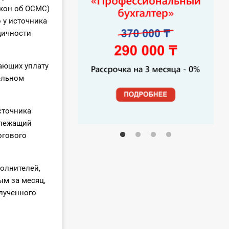
акон об ОСМС)
 у источника
дичности
ающих уплату
ельном
сточника
длежащий
огового
полнителей,
ым за месяц,
олученного