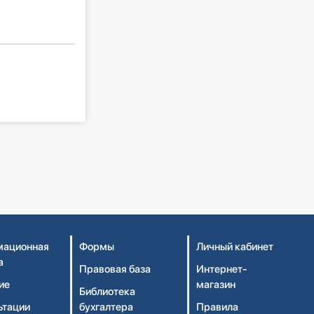
ационная
Формы
Личный кабинет
а
Правовая база
Интернет-
ие
магазин
Библиотека
ьтации
бухгалтера
Правила