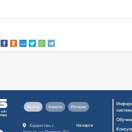
Информ
Астана
Алматы
Регионы
систем
Обучен
Казахстан, г.
На карте
Консул