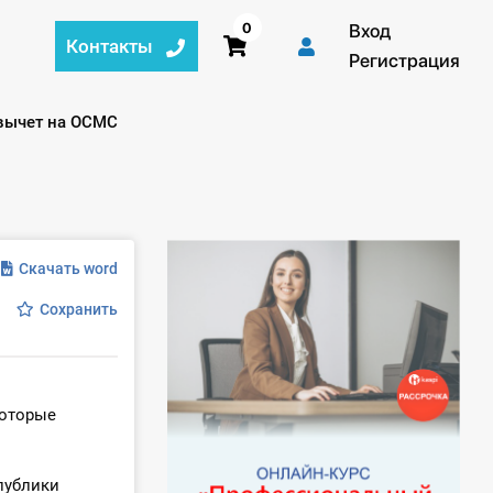
0
Вход
Контакты
Регистрация
 вычет на ОСМС
Скачать word
Сохранить
которые
публики