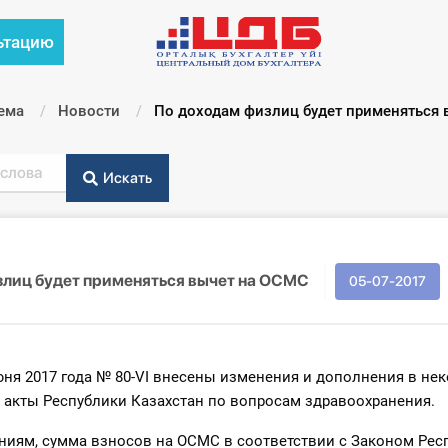
ьтацию
ема
Новости
Текущий:
По доходам физлиц будет применяться
Искать
злиц будет применяться вычет на ОСМС
05-07-2017
ня 2017 года № 80-VI внесены изменения и дополнения в не
 акты Республики Казахстан по вопросам здравоохранения.
ниям, сумма взносов на ОСМС в соответствии с Законом Рес