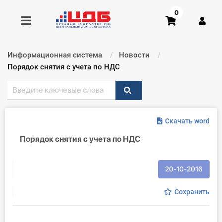
0
Информационная система
Новости
Получить консультацию
Текущий:
Порядок снятия с учета по НДС
Купить доступ
Скачать word
Главная ИС
Порядок снятия с учета по НДС
Формы
Консультации
20-10-2016
Правовая база
Сохранить
Библиотека бухгалтера