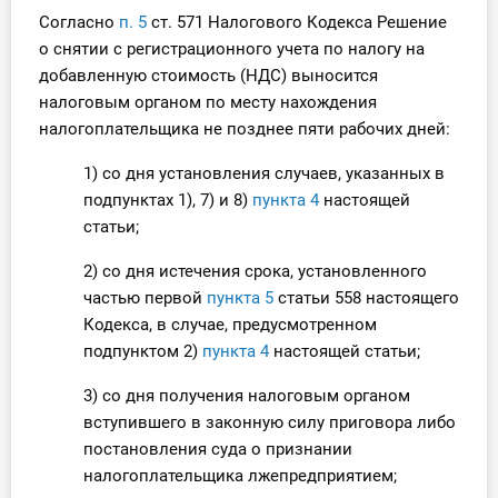
Согласно
п. 5
ст. 571 Налогового Кодекса Решение
Инструменты
о снятии с регистрационного учета по налогу на
добавленную стоимость (НДС) выносится
Вебинары
налоговым органом по месту нахождения
налогоплательщика не позднее пяти рабочих дней:
Справочник бухгалтера
1) со дня установления случаев, указанных в
Участник ВЭД
подпунктах 1), 7) и 8)
пункта 4
настоящей
статьи;
Практика ИП
2) со дня истечения срока, установленного
частью первой
пункта 5
статьи 558 настоящего
Кадры. Труд. Зарплата.
Кодекса, в случае, предусмотренном
Учет по отраслям
подпунктом 2)
пункта 4
настоящей статьи;
3) со дня получения налоговым органом
Юридический помощник
вступившего в законную силу приговора либо
постановления суда о признании
Интернет-магазин
налогоплательщика лжепредприятием;