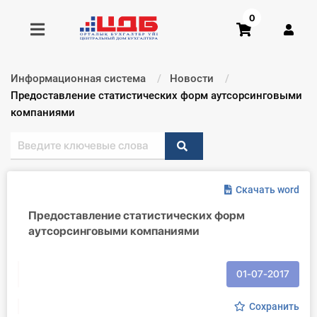
0
Информационная система
Новости
Получить консультацию
Текущий:
Предоставление статистических форм аутсорсинговыми
компаниями
Купить доступ
Главная ИС
Скачать word
Формы
Предоставление статистических форм
аутсорсинговыми компаниями
Консультации
Правовая база
01-07-2017
Библиотека бухгалтера
Сохранить