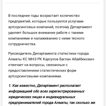
Инструменты
В последние годы возрастает количество
Вебинары
предприятий, которые пользуются услугами
аутсорсинговых компаний, поэтому Департамент
Справочник бухгалтера
уделяет большое внимание работе с такими
компаниями и налаживанию с ними тесного
Участник ВЭД
сотрудничества.
Практика ИП
Руководитель Департамента статистики города
Алматы КС МНЭ РК Каргулов Баглан Абайбекович
Кадры. Труд. Зарплата.
отвечает на вопросы, связанные с
предоставлением статистических форм
Учет по отраслям
аутсорсинговыми компаниями.
1. Как известно, Департамент располагает
Юридический помощник
информацией обо всех зарегистрированных
юридических лицах и индивидуальных
Интернет-магазин
предпринимателей города Алматы, так сколько же