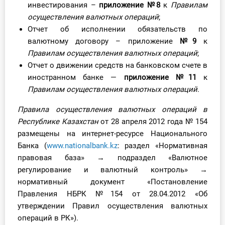
инвестирования –
приложение №8
к
Правилам
О Системе
осуществления валютных операций
;
Отчет об исполнении обязательств по
Обучение
валютному договору – приложение
№9
к
Правилам осуществления валютных операций
;
Тарифы
Отчет о движении средств на банковском счете в
Тестирование для
иностранном банке —
приложение №11
к
бухгалтера
Правилам осуществления валютных операций
.
Правила осуществления валютных операций в
Республике Казахстан
от 28 апреля 2012 года № 154
размещены на интернет-ресурсе Национального
Банка (
www.nationalbank.kz
: раздел «Нормативная
правовая база» → подраздел «Валютное
регулирование и валютный контроль» →
нормативный документ «Постановление
Правления НБРК №154 от 28.04.2012 «Об
утверждении Правил осуществления валютных
операций в РК»).