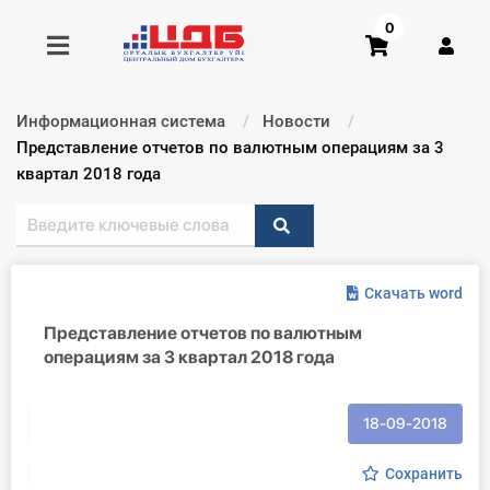
0
Информационная система
Новости
Получить консультацию
Текущий:
Представление отчетов по валютным операциям за 3
квартал 2018 года
Купить доступ
Главная ИС
Скачать word
Формы
Представление отчетов по валютным
операциям за 3 квартал 2018 года
Консультации
Правовая база
18-09-2018
Библиотека бухгалтера
Сохранить