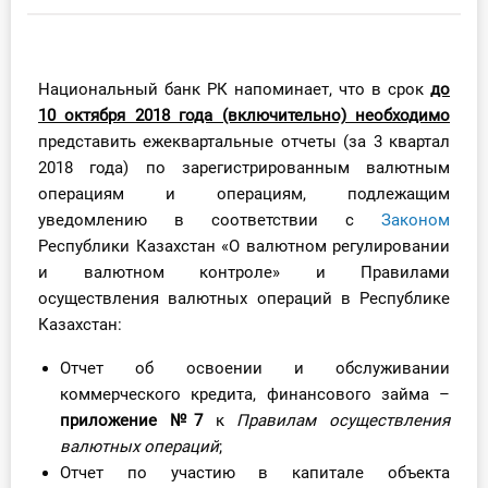
Инструменты
Вебинары
Национальный банк РК напоминает, что в срок
до
10 октября 2018 года (включительно) необходимо
представить ежеквартальные отчеты (за 3 квартал
Справочник бухгалтера
2018 года) по зарегистрированным валютным
Участник ВЭД
операциям и операциям, подлежащим
уведомлению в соответствии с
Законом
Практика ИП
Республики Казахстан «О валютном регулировании
и валютном контроле» и Правилами
Кадры. Труд. Зарплата.
осуществления валютных операций в Республике
Казахстан:
Учет по отраслям
Отчет об освоении и обслуживании
коммерческого кредита, финансового займа –
Юридический помощник
приложение №7
к
Правилам осуществления
валютных операций
;
Интернет-магазин
Отчет по участию в капитале объекта