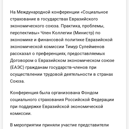
Инструменты
На Международной конференции «Социальное
страхование в государствах Евразийского
Вебинары
экономического союза. Практика, проблемы,
перспективы» Член Коллегии (Министр) по
Справочник бухгалтера
экономике и финансовой политике Евразийской
экономической комиссии Тимур Сулейменов
Участник ВЭД
рассказал о преференциях, предоставляемых
Договором о Евразийском экономическом союзе
Практика ИП
(ЕАЭС) гражданам государств-членов при
осуществлении трудовой деятельности в странах
Кадры. Труд. Зарплата.
Союза.
Учет по отраслям
Конференция была организована Фондом
социального страхования Российской Федерации
Юридический помощник
при поддержке Евразийской экономической
комиссии.
Интернет-магазин
В мероприятии приняли участие представители