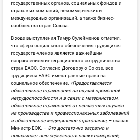
государственных органов, социальных фондов и
О Системе
страховых компаний, некоммерческих и
международных организаций, а также бизнес-
Обучение
сообщества стран Союза.
Тарифы
В ходе выступления Тимур Сулейменов отметил,
что сфера социального обеспечения трудящихся
Тестирование для
государств-членов является важнейшим
бухгалтера
направлением интеграционного сотрудничества
стран ЕАЭС. Согласно Договору о Союзе, все
трудящиеся ЕАЭС имеют равные права на
социальное обеспечение
. «Предоставляется
о
бязательное страхование на случай временной
нетрудоспособности и в связи с материнством,
обязательное страхование от несчастных случаев
на производстве
и профессиональных заболеваний
и обязательное медицинское страхование
, – сказал
Министр ЕЭК. –
Это достаточно затратно и
показывает всю серьезность наших намерений,