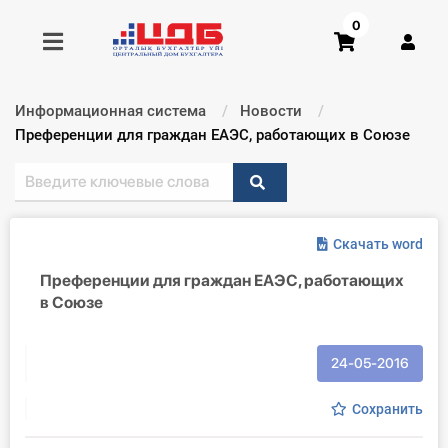
0
Информационная система
Новости
Получить консультацию
Текущий:
Преференции для граждан ЕАЭС, работающих в Союзе
Купить доступ
Скачать word
Главная ИС
Преференции для граждан ЕАЭС, работающих
Формы
в Союзе
Консультации
24-05-2016
Правовая база
Сохранить
Библиотека бухгалтера