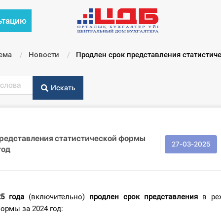
ьтацию
ема
Новости
Текущий:
Продлен срок представления статистич
Искать
представления статистической формы
27-03-2025
год
25 года
(включительно)
продлен срок представления
в ре
ормы за 2024 год: