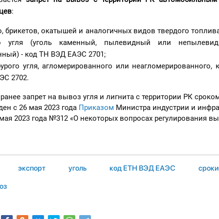
яцев
:
о, брикетов, окатышей и аналогичных видов твердого топлив
о угля (уголь каменный, пылевидный или непылеви
ный) - код ТН ВЭД ЕАЭС 2701;
бурого угля, агломерированного или неагломерированного, к
ЭС 2702.
ранее запрет на вывоз угля и лигнита с территории РК сроком
ен с 26 мая 2023 года
Приказом
Министра индустрии и инфра
 мая 2023 года №312 «О некоторых вопросах регулирования вы
экспорт
уголь
код ЕТН ВЭД ЕАЭС
сроки
оз