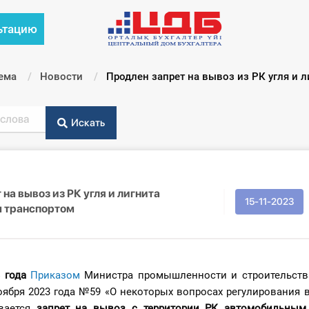
ьтацию
ема
Новости
Текущий:
Продлен запрет на вывоз из РК угля и
Искать
на вывоз из РК угля и лигнита
15-11-2023
 транспортом
 года
Приказом
Министра промышленности и строительств
оября 2023 года №59 «О некоторых вопросах регулирования 
евается
запрет на вывоз с территории РК автомобильным