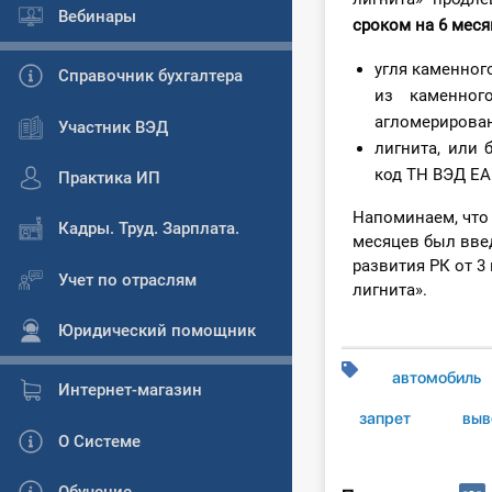
Вебинары
сроком на 6 мес
угля каменног
Справочник бухгалтера
из каменног
агломерирован
Участник ВЭД
лигнита, или 
код ТН ВЭД ЕА
Практика ИП
Напоминаем, что 
Кадры. Труд. Зарплата.
месяцев был введ
развития РК от 3
Учет по отраслям
лигнита».
Юридический помощник
автомобиль
Интернет-магазин
запрет
выв
О Системе