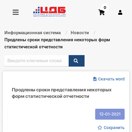
0
Информационная система
Новости
Получить консультацию
Текущий:
Продлены сроки представления некоторых форм
статистической отчетности
Купить доступ
Главная ИС
Скачать word
Формы
Продлены сроки представления некоторых
форм статистической отчетности
Консультации
Правовая база
12-01-2021
Библиотека бухгалтера
Сохранить