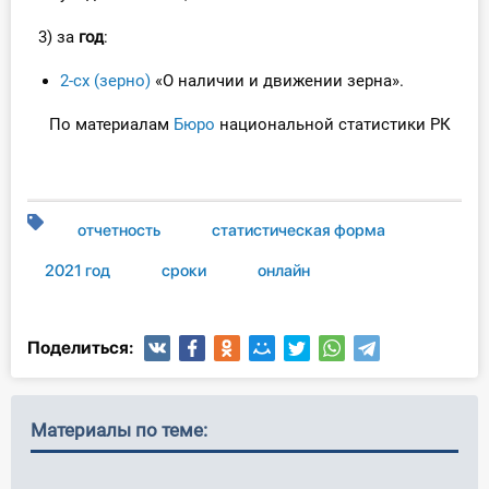
О Системе
3) за
год
:
Обучение
2-сх (зерно)
«О наличии и движении зерна».
Тарифы
По материалам
Бюро
национальной статистики РК
Тестирование для
бухгалтера
отчетность
статистическая форма
2021 год
сроки
онлайн
Поделиться:
Материалы по теме: