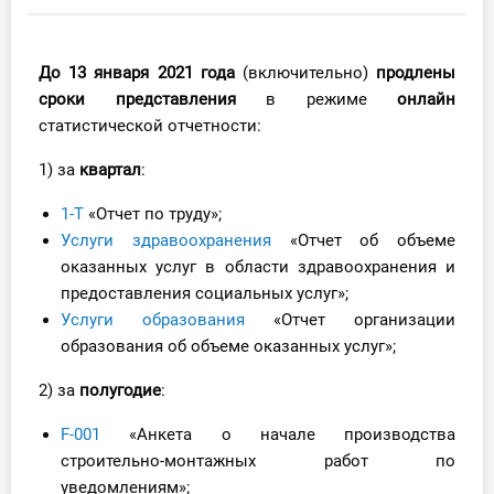
Инструменты
До 13
января 2021 года
(включительно)
продлены
Вебинары
сроки представления
в режиме
онлайн
статистической отчетности:
Справочник бухгалтера
1) за
квартал
:
Участник ВЭД
1-Т
«Отчет по труду»;
Услуги здравоохранения
«Отчет об объеме
Практика ИП
оказанных услуг в области здравоохранения и
предоставления социальных услуг»;
Кадры. Труд. Зарплата.
Услуги образования
«Отчет организации
образования об объеме оказанных услуг»;
Учет по отраслям
2) за
полугодие
:
Юридический помощник
F-001
«Анкета о начале производства
Интернет-магазин
строительно-монтажных работ по
уведомлениям»;